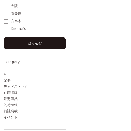
大阪
表参道
六本木
Director's
絞り込む
Category
All
記事
デッドストック
在庫情報
限定商品
入荷情報
雑誌掲載
イベント