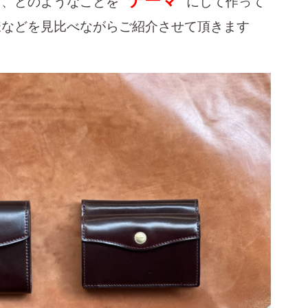
”
テーマ
”
り、どのようなことを
にして作って
様などを見比べながらご紹介させて頂きます