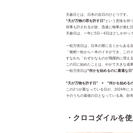
天赦日とは、日本の吉日のひとつです。
“天が万物の罪を許す日”
という意味を持
何事も許されるが故、迅速に物事が進む
天赦日は、一年に5日～6日ほどしかやっ
一粒万倍日は、日本の暦に古くからある
「種籾一粒から一本のイネができ、この
すなわち「わずかなものが飛躍的に増え
この日に始めたことは、やがて大きな成
一粒万倍日は
”何かを始めるのに最適な日
”天が万物を許す日” × ”何かを始める
この2つが重なっている日が、2024年に３回（
そのうちの最後の日となっている為、財
・クロコダイルを使