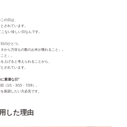
つこの日は、
日とされています。
てこない珍しい日なんです。
吉日のひとつ。
イネから万倍もの数のお米が獲れること」。
ること」。
果を上げると考えられることから、
”
とされています。
のに最適な日”
1/1・3/15・7/29）。
布を新調したい方必見です。
用した理由