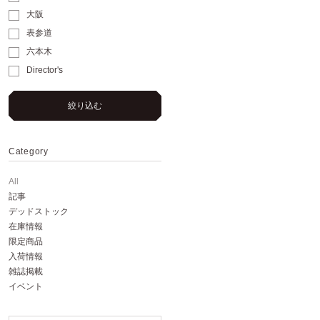
大阪
表参道
六本木
Director's
絞り込む
Category
All
記事
デッドストック
在庫情報
限定商品
入荷情報
雑誌掲載
イベント