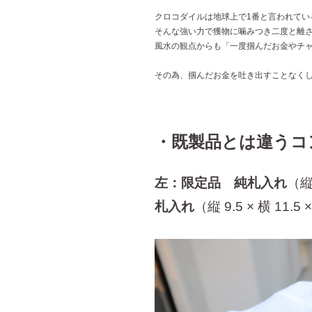
クロコダイルは地球上で1番と言われてい
そんな強い力で獲物に噛みつき二度と離
風水の観点からも「一度掴んだお金やチ
その為、掴んだお金を吐き出すことなく
・既製品とは違うコ
左：限定品 純札入れ
（縦9
札入れ
（縦 9.5 × 横 11.5 