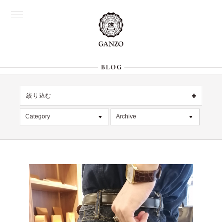
絞り込む
OFFICIAL
銀座
Category
Archive
All
名古屋
All
大阪
デッドストック
2026年8月 [1]
表参道
六本木
在庫情報
2026年7月 [4]
Director's
限定商品
2026年6月 [2]
記事
2026年5月 [1]
絞り込む
入荷情報
2026年4月 [7]