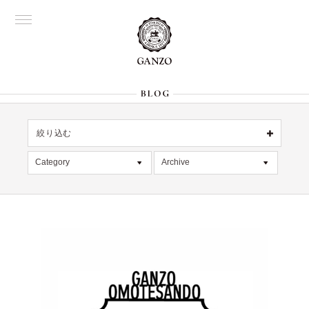
絞り込む
OFFICIAL
銀座
Category
Archive
All
名古屋
All
大阪
デッドストック
2026年8月 [1]
表参道
六本木
在庫情報
2026年7月 [4]
Director's
限定商品
2026年6月 [2]
記事
2026年5月 [1]
絞り込む
入荷情報
2026年4月 [7]