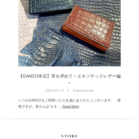
雑誌掲載
2026年3月 [5]
イベント
2026年1月 [2]
2025年12月 [2]
2025年11月 [6]
2025年10月 [8]
2025年9月 [8]
2025年8月 [5]
【GANZO本店】革を求めて～エキゾチックレザー編
2025年7月 [3]
～
2024.02.17
Omotesando
2025年6月 [3]
いつもGANZOをご利用いただき誠にありがとうございます。 突
2025年5月 [3]
然ですが、皆さんは”エキ …
Read More
2025年4月 [7]
2025年3月 [1]
2025年2月 [5]