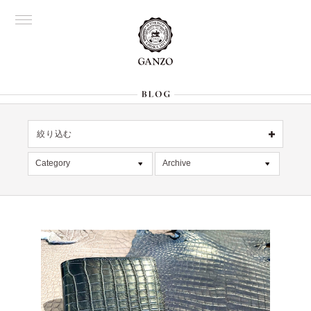
絞り込む
OFFICIAL
銀座
Category
Archive
All
名古屋
All
大阪
記事
2026年8月 [1]
表参道
六本木
デッドストック
2026年7月 [4]
Director's
在庫情報
2026年6月 [2]
限定商品
2026年5月 [1]
絞り込む
入荷情報
2026年4月 [7]