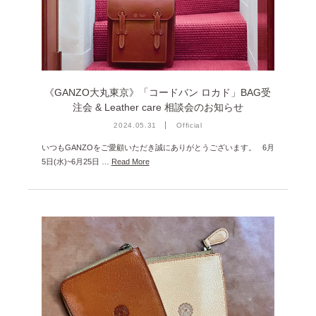
雑誌掲載
2026年3月 [5]
イベント
2026年1月 [2]
2025年12月 [2]
2025年11月 [6]
《GANZO大丸東京》「コードバン ロカド」BAG受
注会 & Leather care 相談会のお知らせ
2025年10月 [8]
2024.05.31
Official
2025年9月 [8]
いつもGANZOをご愛顧いただき誠にありがとうございます。 6月
2025年8月 [5]
5日(水)~6月25日 …
Read More
2025年7月 [3]
2025年6月 [3]
2025年5月 [3]
2025年4月 [7]
2025年3月 [1]
2025年2月 [5]