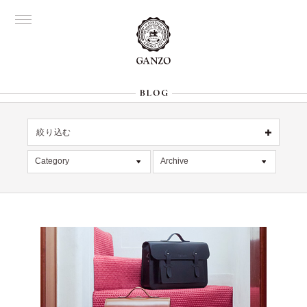
絞り込む
OFFICIAL
銀座
Category
Archive
All
名古屋
All
大阪
記事
2026年8月 [1]
表参道
六本木
デッドストック
2026年7月 [4]
Director's
在庫情報
2026年6月 [2]
限定商品
2026年5月 [1]
絞り込む
入荷情報
2026年4月 [7]