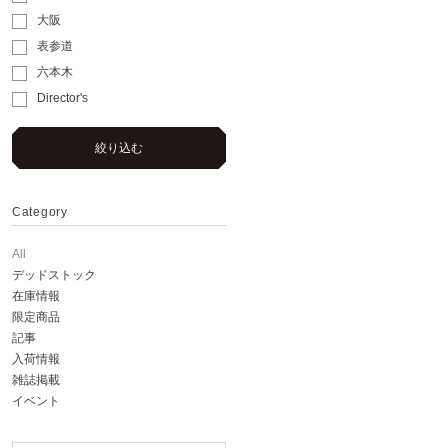
大阪
表参道
六本木
Director's
絞り込む
Category
All
デッドストック
在庫情報
限定商品
記事
入荷情報
雑誌掲載
イベント