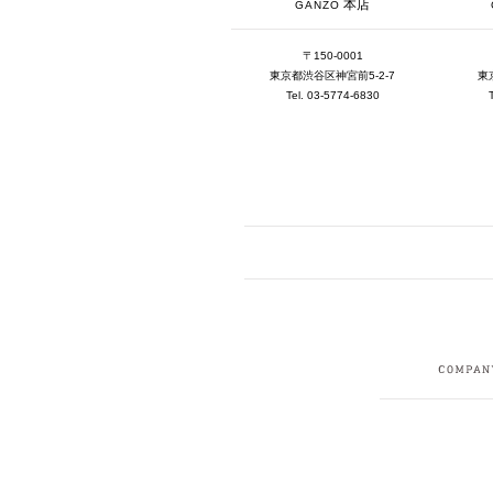
本店
GANZO
〒150-0001
東京都渋谷区神宮前5-2-7
東
Tel. 03-5774-6830
FACEBOOK
I
CRUIT
PRIVACY POLICY
CONTACT
SITEMAP