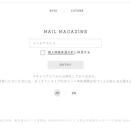
MAIL MAGAZINE
個人情報保護方針
に同意する
ENTRY
※キャリアメールには対応しておりません。
登録いただいた方には、オンラインストアのポイント有効期限が近づくとお知らせが届き
AJIOKA.
|
最高級のメンズ革製品 GANZO(ガンゾ)
上質な革素材のレディース財布 Epoi