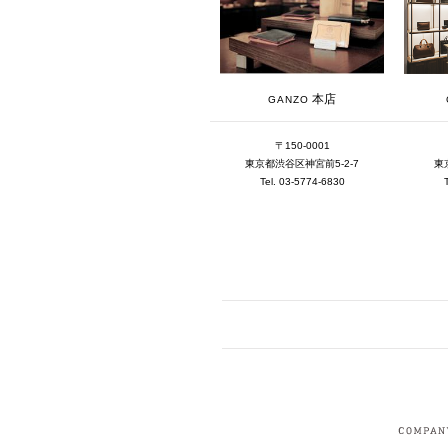
本店
GANZO
〒150-0001
東京都渋谷区神宮前5-2-7
東
Tel. 03-5774-6830
FACEBOOK
I
CRUIT
PRIVACY POLICY
CONTACT
SITEMAP