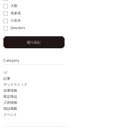
大阪
表参道
六本木
Director's
絞り込む
Category
All
記事
デッドストック
在庫情報
限定商品
入荷情報
雑誌掲載
イベント