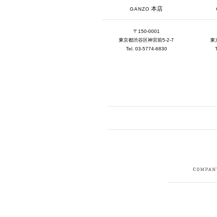
本店
GANZO
〒150-0001
東京都渋谷区神宮前5-2-7
東
Tel. 03-5774-6830
FACEBOOK
I
CRUIT
PRIVACY POLICY
CONTACT
SITEMAP