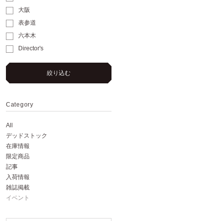
大阪
表参道
六本木
Director's
絞り込む
Category
All
デッドストック
在庫情報
限定商品
記事
入荷情報
雑誌掲載
イベント