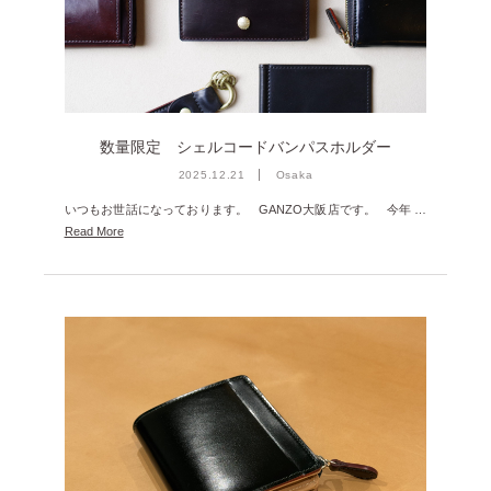
雑誌掲載
2026年3月 [5]
イベント
2026年1月 [2]
2025年12月 [2]
2025年11月 [6]
数量限定 シェルコードバンパスホルダー
2025年10月 [8]
2025.12.21
Osaka
いつもお世話になっております。 GANZO大阪店です。 今年 …
2025年9月 [8]
Read More
2025年8月 [5]
2025年7月 [3]
2025年6月 [3]
2025年5月 [3]
2025年4月 [7]
2025年3月 [1]
2025年2月 [5]