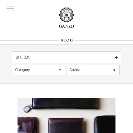
絞り込む
名古屋
OFFICIAL
Category
Archive
All
銀座
All
大阪
限定商品
2026年8月 [1]
表参道
六本木
記事
2026年7月 [4]
Director's
デッドストック
2026年6月 [2]
在庫情報
2026年5月 [1]
絞り込む
入荷情報
2026年4月 [7]