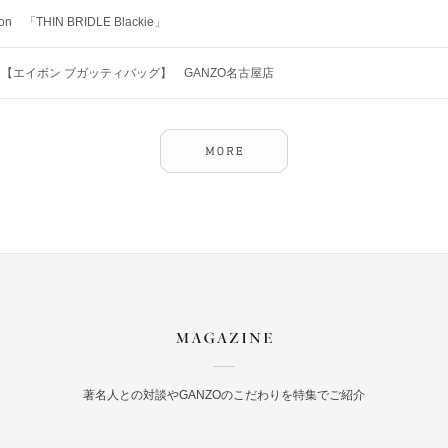
tion 「THIN BRIDLE Blackie」
【エイボン ブガッティバッグ】 GANZO名古屋店
著名人との対談やGANZOのこだわりを特集でご紹介