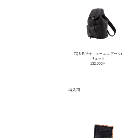
7QS-R(ナナキューエス-アール)
リュック
132,000円