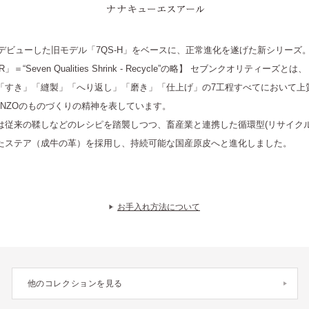
7QS-R ナナキューエスアール
年にデビューした旧モデル「7QS-H」をベースに、正常進化を遂げた新シリーズ
R」＝“Seven Qualities Shrink - Recycle”の略】 セブンクオリティーズと
「すき」「縫製」「へり返し」「磨き」「仕上げ」の7工程すべてにおいて上
ANZOのものづくりの精神を表しています。
は従来の鞣しなどのレシピを踏襲しつつ、畜産業と連携した循環型(リサイクル
たステア（成牛の革）を採用し、持続可能な国産原皮へと進化しました。
お手入れ方法について
他のコレクションを見る