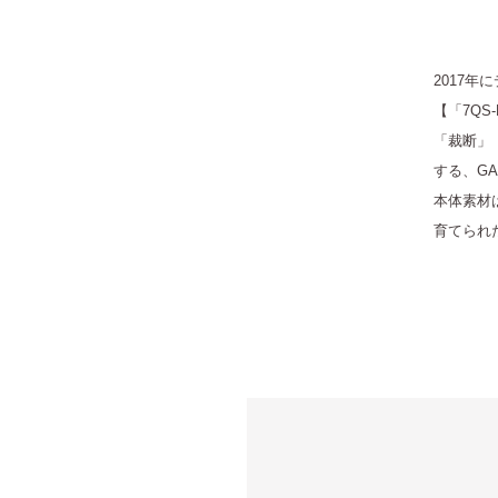
2017
【「7QS-
「裁断」
する、G
本体素材
育てられ