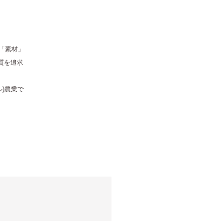
。
は、「素材」
質を追求
)農業で