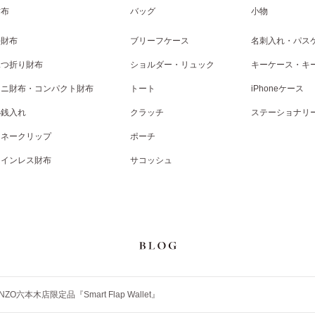
財布
バッグ
小物
長財布
ブリーフケース
名刺入れ・パス
二つ折り財布
ショルダー・リュック
キーケース・キ
ミニ財布・コンパクト財布
トート
iPhoneケース
小銭入れ
クラッチ
ステーショナリ
マネークリップ
ポーチ
コインレス財布
サコッシュ
NZO六本木店限定品『Smart Flap Wallet』