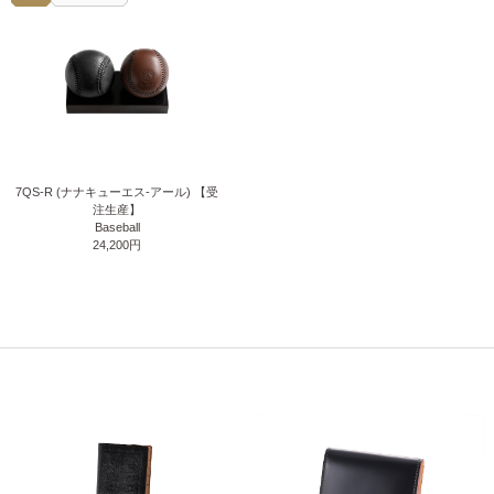
7QS-R (ナナキューエス-アール) 【受
注生産】
Baseball
24,200円