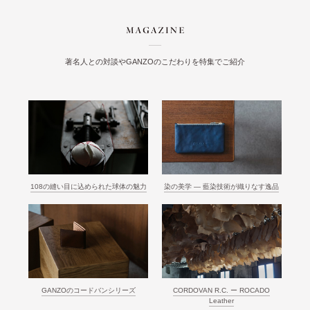
著名人との対談やGANZOのこだわりを特集でご紹介
108の縫い目に込められた球体の魅力
染の美学 ― 藍染技術が織りなす逸品
GANZOのコードバンシリーズ
CORDOVAN R.C. ー ROCADO
Leather