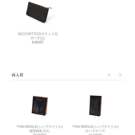
SACCHETTO2(サケット2)
ポーチ(L)
8,800円
THIN BRIDLE(シンブライドル)
THIN BRIDLE(シンブライドル)
C
縦型純札入れ
カードケース