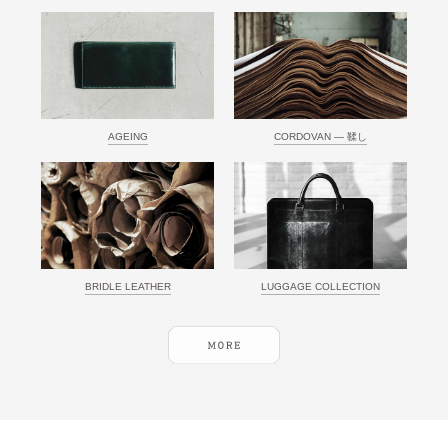
AGEING
CORDOVAN ― 鞣し
BRIDLE LEATHER
LUGGAGE COLLECTION