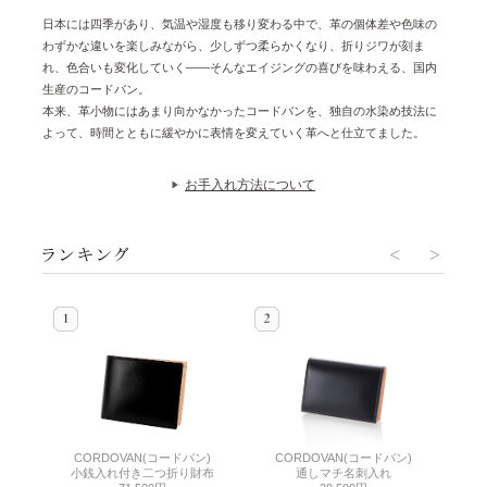
日本には四季があり、気温や湿度も移り変わる中で、革の個体差や色味の
わずかな違いを楽しみながら、少しずつ柔らかくなり、折りジワが刻ま
れ、色合いも変化していく——そんなエイジングの喜びを味わえる、国内
生産のコードバン。
本来、革小物にはあまり向かなかったコードバンを、独自の水染め技法に
よって、時間とともに緩やかに表情を変えていく革へと仕立てました。
お手入れ方法について
CORDOVAN(コードバン)
ン)
CORDOVAN(コードバン)
C
小銭入れ付き二つ折り財布
通しマチ名刺入れ