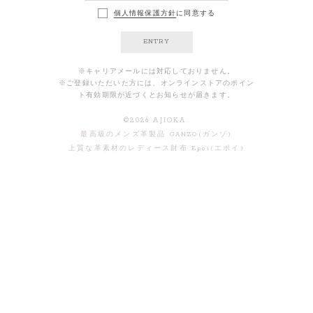
個人情報保護方針
に同意する
ENTRY
※キャリアメールには対応しておりません。
※ご登録いただいた方には、オンラインストアのポイン
ト有効期限が近づくとお知らせが届きます。
©
2026
AJIOKA.
最高級のメンズ革製品 GANZO(ガンゾ)
上質な革素材のレディース財布 Epoi(エポイ)