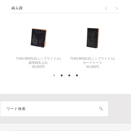
THIN BRIDLE(シンブライドル)
THIN BRIDLE(シンブライドル)
C
縦型純札入れ
カードケース
38,500円
44,000円