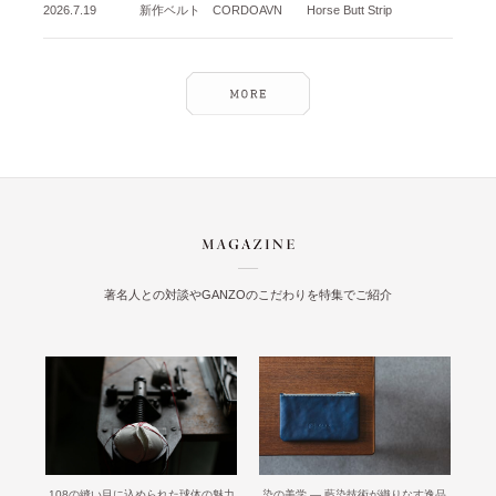
2026.7.19
新作ベルト CORDOAVN Horse Butt Strip
著名人との対談やGANZOのこだわりを特集でご紹介
108の縫い目に込められた球体の魅力
染の美学 ― 藍染技術が織りなす逸品