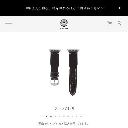
10年使える鞄を、時を重ねるほどに価値あるものへ
ブラック[10]
ヘーゼル[50]
画像をタップすると拡大表示されます。