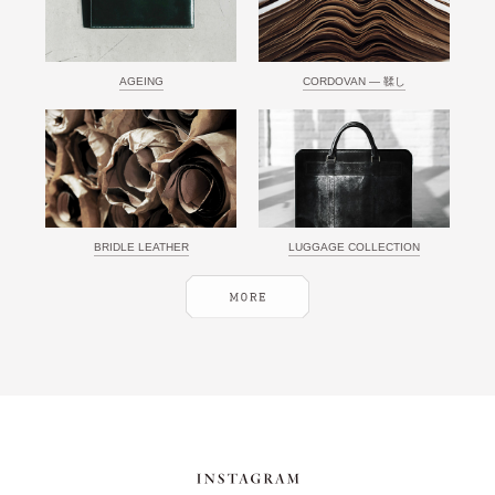
AGEING
CORDOVAN ― 鞣し
BRIDLE LEATHER
LUGGAGE COLLECTION