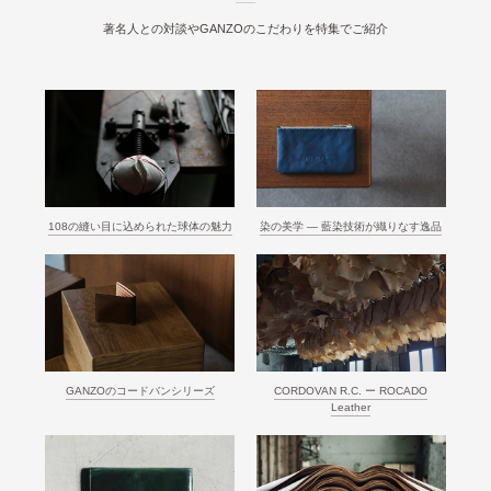
著名人との対談やGANZOのこだわりを特集でご紹介
108の縫い目に込められた球体の魅力
染の美学 ― 藍染技術が織りなす逸品
GANZOのコードバンシリーズ
CORDOVAN R.C. ー ROCADO
Leather