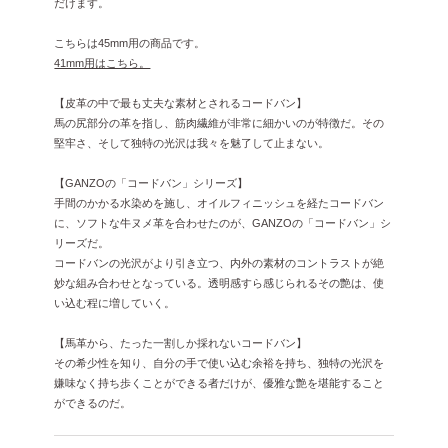
だけます。
こちらは45mm用の商品です。
41mm用はこちら。
【皮革の中で最も丈夫な素材とされるコードバン】
馬の尻部分の革を指し、筋肉繊維が非常に細かいのが特徴だ。その
堅牢さ、そして独特の光沢は我々を魅了して止まない。
【GANZOの「コードバン」シリーズ】
手間のかかる水染めを施し、オイルフィニッシュを経たコードバン
に、ソフトな牛ヌメ革を合わせたのが、GANZOの「コードバン」シ
リーズだ。
コードバンの光沢がより引き立つ、内外の素材のコントラストが絶
妙な組み合わせとなっている。透明感すら感じられるその艶は、使
い込む程に増していく。
【馬革から、たった一割しか採れないコードバン】
その希少性を知り、自分の手で使い込む余裕を持ち、独特の光沢を
嫌味なく持ち歩くことができる者だけが、優雅な艶を堪能すること
ができるのだ。