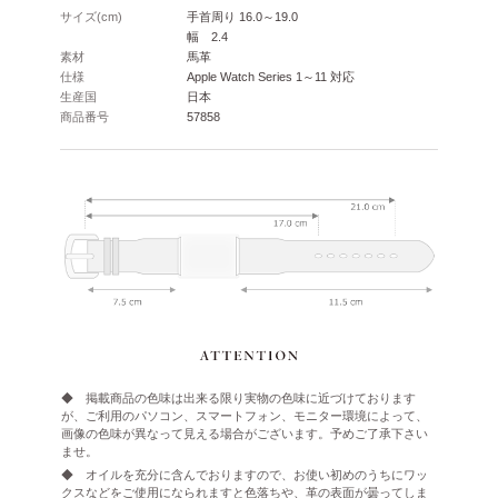
サイズ(cm)
手首周り 16.0～19.0
幅 2.4
素材
馬革
仕様
Apple Watch Series 1～11 対応
生産国
日本
商品番号
57858
◆ 掲載商品の色味は出来る限り実物の色味に近づけております
が、ご利用のパソコン、スマートフォン、モニター環境によって、
画像の色味が異なって見える場合がございます。予めご了承下さい
ませ。
◆ オイルを充分に含んでおりますので、お使い初めのうちにワッ
クスなどをご使用になられますと色落ちや、革の表面が曇ってしま