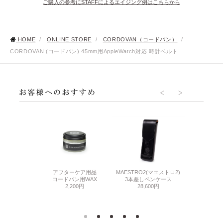
ご購入の参考にSTAFFによるエイジング例はこちらから
HOME
/
ONLINE STORE
/
CORDOVAN（コードバン）
/
CORDOVAN (コードバン) 45mm用AppleWatch対応 時計ベルト
MES VOL.08
HORSE BUTT
アフターケア用品
MAESTRO2(マエストロ2)
0円
バットス
コードバン用WAX
3本差しペンケース
ホースバ
2,200円
28,600円
36,