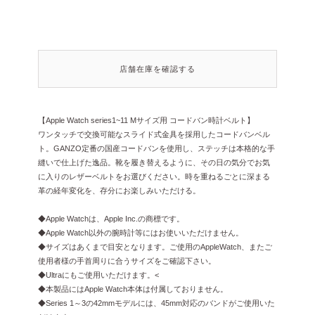
店舗在庫を確認する
【Apple Watch series1~11 Mサイズ用 コードバン時計ベルト】
ワンタッチで交換可能なスライド式金具を採用したコードバンベル
ト。GANZO定番の国産コードバンを使用し、ステッチは本格的な手
縫いで仕上げた逸品。靴を履き替えるように、その日の気分でお気
に入りのレザーベルトをお選びください。時を重ねるごとに深まる
革の経年変化を、存分にお楽しみいただける。
◆Apple Watchは、Apple Inc.の商標です。
◆Apple Watch以外の腕時計等にはお使いいただけません。
◆サイズはあくまで目安となります。ご使用のAppleWatch、またご
使用者様の手首周りに合うサイズをご確認下さい。
◆Ultraにもご使用いただけます。<
◆本製品にはApple Watch本体は付属しておりません。
◆Series 1～3の42mmモデルには、45mm対応のバンドがご使用いた