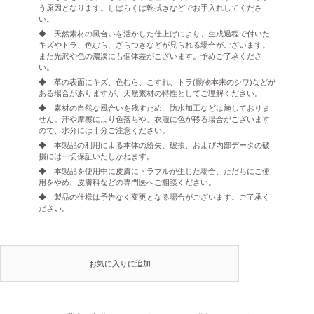
う原因となります。しばらくは乾拭きなどでお手入れしてくださ
い。
◆ 天然素材の風合いを活かした仕上げにより、生成過程で付いた
キズやトラ、色むら、ざらつきなどが見られる場合がございます。
また光沢や色の濃淡にも個体差がございます。予めご了承くださ
い。
◆ 革の表面にキズ、色むら、こすれ、トラ(動物本来のシワ)などが
ある場合がありますが、天然素材の特性としてご理解ください。
◆ 素材の自然な風合いを残すため、防水加工などは施しておりま
せん。汗や摩擦により色落ちや、衣服に色が移る場合がございます
ので、水分には十分ご注意ください。
◆ 本製品の利用による本体の紛失、破損、および内部データの破
損には一切保証いたしかねます。
◆ 本製品を使用中に皮膚にトラブルが生じた場合、ただちにご使
用をやめ、皮膚科などの専門医へご相談ください。
◆ 製品の仕様は予告なく変更となる場合がございます。ご了承く
ださい。
お気に入りに追加