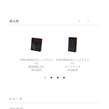
6(リザード6)
THIN BRIDLE(シンブライド
THIN BRIDLE(シンブライド
CORDOVA
刺入れ
ル)
ル)
通しマチ
500円
縦型純札入れ
カードケース
38,
38,500円
44,000円