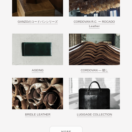
GANZOのコードバンシリーズ
CORDOVAN R.C. ー ROCADO
Leather
AGEING
CORDOVAN ― 鞣し
BRIDLE LEATHER
LUGGAGE COLLECTION