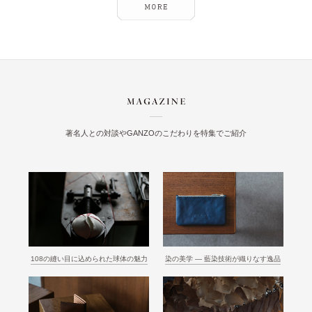
著名人との対談やGANZOのこだわりを特集でご紹介
108の縫い目に込められた球体の魅力
染の美学 ― 藍染技術が織りなす逸品