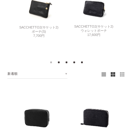
SACCHETTO2(サケット2)
SACCHETTO2(サケット2)
S
ウォレットポーチ
ポーチ(S)
17,600円
7,700円
新着順