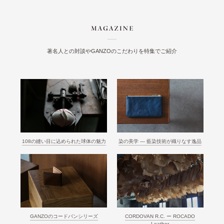
著名人との対談やGANZOのこだわりを特集でご紹介
108の縫い目に込められた球体の魅力
染の美学 ― 藍染技術が織りなす逸品
GANZOのコードバンシリーズ
CORDOVAN R.C. ー ROCADO
Leather