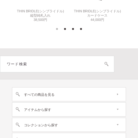
THIN BRIDLE(シンブライドル)
THIN BRIDLE(シンブライドル)
C
縦型純札入れ
カードケース
38,500円
44,000円
すべての商品を見る
アイテムから探す
コレクションから探す