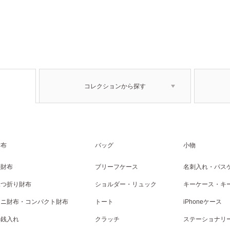
コレクションから探す
財布
バッグ
小物
長財布
ブリーフケース
名刺入れ・パス
二つ折り財布
ショルダー・リュック
キーケース・キ
ミニ財布・コンパクト財布
トート
iPhoneケース
小銭入れ
クラッチ
ステーショナリ