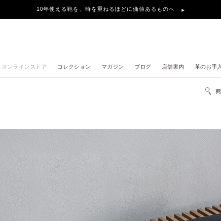
10年使える鞄を、時を重ねるほどに価値あるものへ
オンラインストア
コレクション
マガジン
ブログ
店舗案内
革のお手