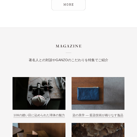
著名人との対談やGANZOのこだわりを特集でご紹介
108の縫い目に込められた球体の魅力
染の美学 ― 藍染技術が織りなす逸品