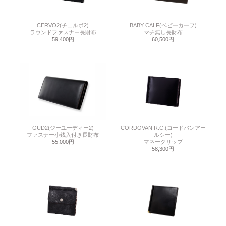
CERVO2(チェルボ2)
BABY CALF(ベビーカーフ)
ラウンドファスナー長財布
マチ無し長財布
59,400円
60,500円
GUD2(ジーユーディー2)
CORDOVAN R.C.(コードバンアー
ファスナー小銭入付き長財布
ルシー)
55,000円
マネークリップ
58,300円