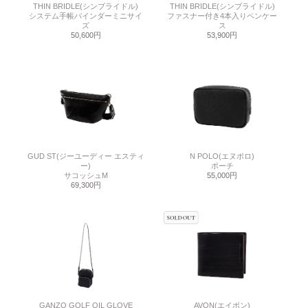
THIN BRIDLE(シンブライドル)
THIN BRIDLE(シンブライドル)
システム手帳バインダーミニサイ
ファスナー付き4本入りペンケー
ズ
ス
50,600円
53,900円
GUD ST(ジーユーディー エスティ
N POLO(エヌポロ)
ー)
ポーチ
サコッシュM
55,000円
69,300円
GANZO GOLF OIL GLOVE
AVON(エイボン)