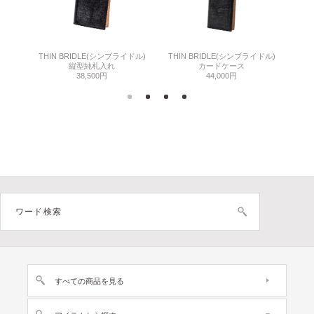
THIN BRIDLE(シンブライドル)
THIN BRIDLE(シンブライドル)
C
縦型純札入れ
カードケース
38,500円
44,000円
すべての商品を見る