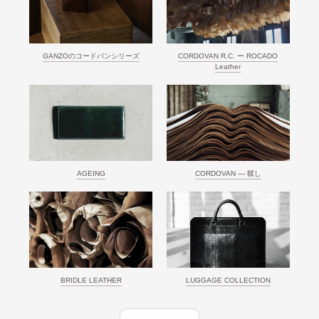
GANZOのコードバンシリーズ
CORDOVAN R.C. ー ROCADO
Leather
AGEING
CORDOVAN ― 鞣し
BRIDLE LEATHER
LUGGAGE COLLECTION