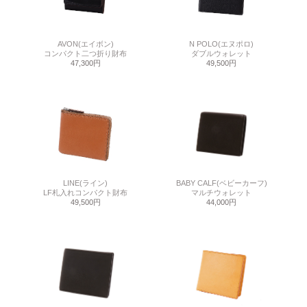
AVON(エイボン)
N POLO(エヌポロ)
コンパクト二つ折り財布
ダブルウォレット
47,300円
49,500円
LINE(ライン)
BABY CALF(ベビーカーフ)
LF札入れコンパクト財布
マルチウォレット
49,500円
44,000円