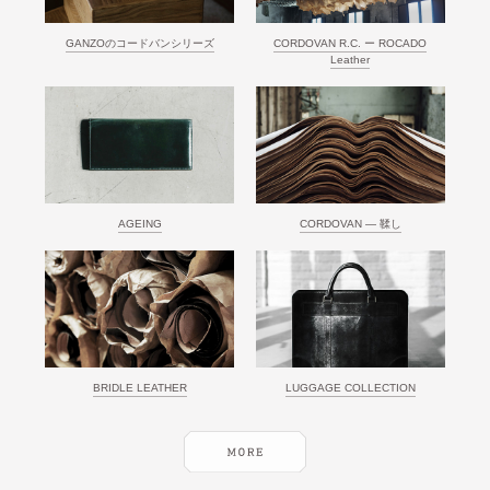
GANZOのコードバンシリーズ
CORDOVAN R.C. ー ROCADO
Leather
AGEING
CORDOVAN ― 鞣し
BRIDLE LEATHER
LUGGAGE COLLECTION