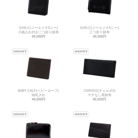
GH5-C(ジーエイチ5シー)
GH5-C(ジーエイチ5シー)
小銭入れ付き二つ折り財布
三つ折り財布
44,000円
49,500円
BABY CALF(ベビーカーフ)
CERVO2(チェルボ2)
純札入れ
マチなし長財布
49,500円
49,500円