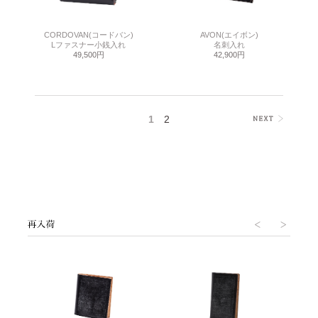
CORDOVAN(コードバン)
AVON(エイボン)
Lファスナー小銭入れ
名刺入れ
49,500円
42,900円
1
2
>