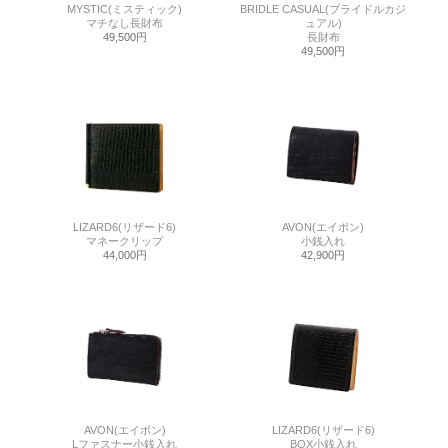
MYSTIC(ミスティック)
BRIDLE CASUAL(ブライドルカジ
マチなし長財布
ュアル)
49,500円
長財布
49,500円
LIZARD6(リザード6)
AVON(エイボン)
マネークリップ
小銭入れ
44,000円
42,900円
AVON(エイボン)
LIZARD6(リザード6)
Lファスナー小銭入れ
BOX小銭入れ