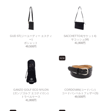
GUD ST(ジーユーディー エスティ
SACCHETTO4(サケット4)
ー)
サコッシュ(M)
ポシェット
41,800円
49,500円
GANZO GOLF ECO NYLON
CORDOVAN(コードバン)
(ガンゾゴルフ エコナイロン)
コードバンベルトフェザー(S)
トラベルケース
49,500円
41,800円