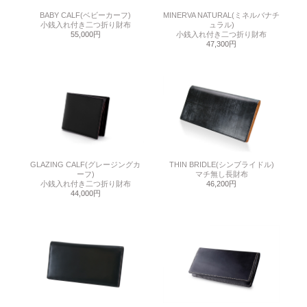
BABY CALF(ベビーカーフ)
MINERVA NATURAL(ミネルバナチ
小銭入れ付き二つ折り財布
ュラル)
55,000円
小銭入れ付き二つ折り財布
47,300円
GLAZING CALF(グレージングカ
THIN BRIDLE(シンブライドル)
ーフ)
マチ無し長財布
小銭入れ付き二つ折り財布
46,200円
44,000円