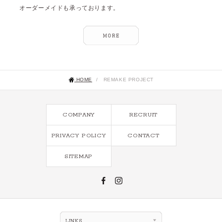
オーダーメイドも承っております。
HOME
/
REMAKE PROJECT
COMPANY
RECRUIT
PRIVACY POLICY
CONTACT
SITEMAP
LINKS