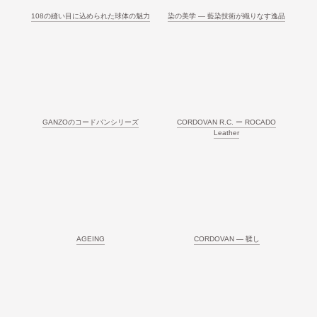
108の縫い目に込められた球体の魅力
染の美学 ― 藍染技術が織りなす逸品
GANZOのコードバンシリーズ
CORDOVAN R.C. ー ROCADO
Leather
AGEING
CORDOVAN ― 鞣し