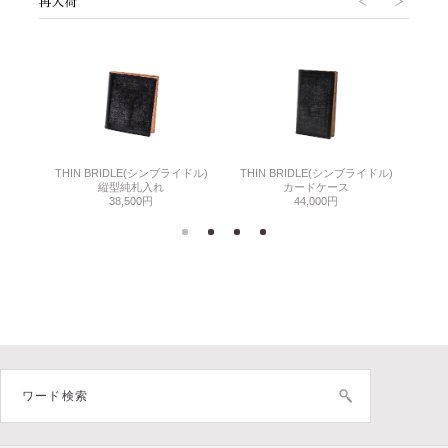
THIN BRIDLE(シンブライドル)
THIN BRIDLE(シンブライドル)
C
縦型純札入れ
カードケース
38,500円
44,000円