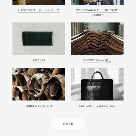
GANZOのコードバンシリーズ
CORDOVAN R.C. ー ROCADO
Leather
AGEING
CORDOVAN ― 鞣し
BRIDLE LEATHER
LUGGAGE COLLECTION