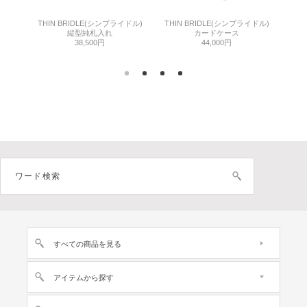
THIN BRIDLE(シンブライドル)
THIN BRIDLE(シンブライドル)
C
縦型純札入れ
カードケース
38,500円
44,000円
すべての商品を見る
アイテムから探す