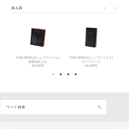
THIN BRIDLE(シンブライドル)
THIN BRIDLE(シンブライドル)
C
縦型純札入れ
カードケース
38,500円
44,000円