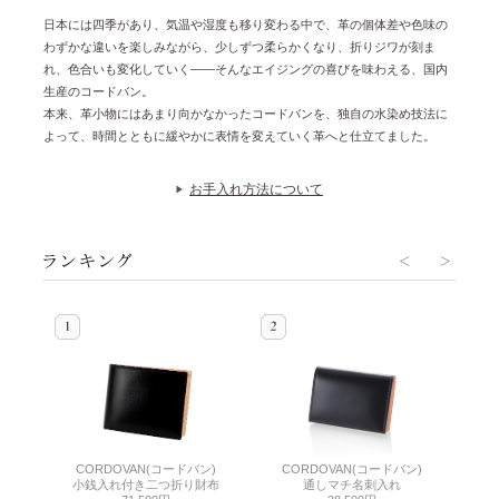
日本には四季があり、気温や湿度も移り変わる中で、革の個体差や色味の
わずかな違いを楽しみながら、少しずつ柔らかくなり、折りジワが刻ま
れ、色合いも変化していく——そんなエイジングの喜びを味わえる、国内
生産のコードバン。
本来、革小物にはあまり向かなかったコードバンを、独自の水染め技法に
よって、時間とともに緩やかに表情を変えていく革へと仕立てました。
お手入れ方法について
CORDOVAN(コードバン)
ン)
CORDOVAN(コードバン)
C
小銭入れ付き二つ折り財布
通しマチ名刺入れ