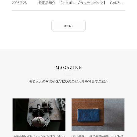
2026.7.26
愛用品紹介 【エイボン ブガッティバッグ】 GANZO名古屋店
著名人との対談やGANZOのこだわりを特集でご紹介
108の縫い目に込められた球体の魅力
染の美学 ― 藍染技術が織りなす逸品