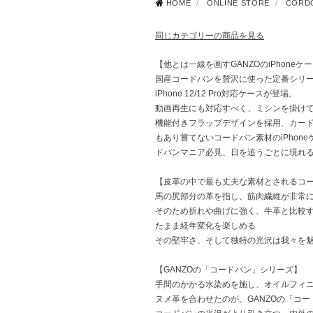
HOME
/
ONLINE STORE
/
COR
同じカテゴリーの商品を見る
【他とは一線を画すGANZOのiPhoneケ
国産コードバンを贅沢に使った定番シリー
iPhone 12/12 Pro対応ケースが登場。
動画再生にも対応すべく、ミシンを掛け
機能付きフラップデザインを採用、カード
もあり嘗てないコードバン素材のiPhon
ドバンマニア必見、日を追うごとに現れ
【皮革の中で最も丈夫な素材とされるコ
馬の尻部分の革を指し、筋肉繊維が非常
そのため折れや曲げに強く、牛革と比較
たまま経年変化を楽しめる
その堅牢さ、そして独特の光沢は我々を
【GANZOの「コードバン」シリーズ】
手間のかかる水染めを施し、オイルフィ
ヌメ革を合わせたのが、GANZOの「コ