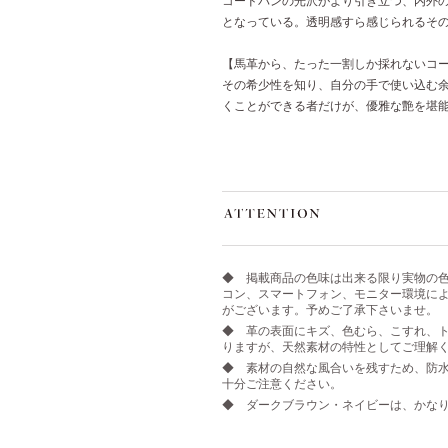
コードバンの光沢がより引き立つ、内外
となっている。透明感すら感じられるそ
【馬革から、たった一割しか採れないコ
その希少性を知り、自分の手で使い込む
くことができる者だけが、優雅な艶を堪
◆ 掲載商品の色味は出来る限り実物の
コン、スマートフォン、モニター環境に
がございます。予めご了承下さいませ。
◆ 革の表面にキズ、色むら、こすれ、ト
りますが、天然素材の特性としてご理解
◆ 素材の自然な風合いを残すため、防
十分ご注意ください。
◆ ダークブラウン・ネイビーは、かな