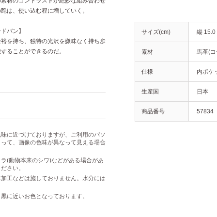
の素材のコントラストが絶妙な組み合わせ
の艶は、使い込む程に増していく。
ードバン】
サイズ(cm)
縦 15.0
余裕を持ち、独特の光沢を嫌味なく持ち歩
能することができるのだ。
素材
馬革(コ
仕様
内ポケッ
生産国
日本
商品番号
57834
色味に近づけておりますが、ご利用のパソ
よって、画像の色味が異なって見える場合
ラ(動物本来のシワ)などがある場合があ
ください。
水加工などは施しておりません。水分には
り黒に近いお色となっております。