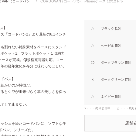
DOVAN（コードバン）
/
CORDOVAN (コードバン) iPhoneケース 12/12 Pro
ース】
△
ブラック [10]
ズ「コードバン2」より最新の6.1インチ
△
ヘーゼル [50]
ても割れない特殊素材をベースにスタンド
ポケット1、フラットポケット１収納力
eケースが完成。Qi規格充電器対応。コー
◯
ダークブラウン [56]
る革の経年変化を存分に味わってほしい。
ードバン】
✕
ダークグリーン [76]
に細かいのが特徴だ。
するとシワが出来づらく革の美しさを保っ
△
ネイビー [86]
魅了して止まない。
×・・・売り切れ中 △・・・残り
店舗
ニッシュを経たコードバンに、ソフトな牛
ードバン」シリーズだ。