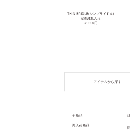
LIZARD6(リザード6)
THIN BRIDLE(シンブライドル)
名刺入れ
縦型純札入れ
71,500円
38,500円
アイテムから探す
全商品
再入荷商品