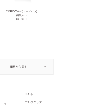
CORDOVAN(コードバン)
CORDOVAN(コードバン)
小銭入れ付き二つ折り財布
純札入れ
71,500円
60,500円
価格から探す
ベルト
ゴルフグッズ
ケース