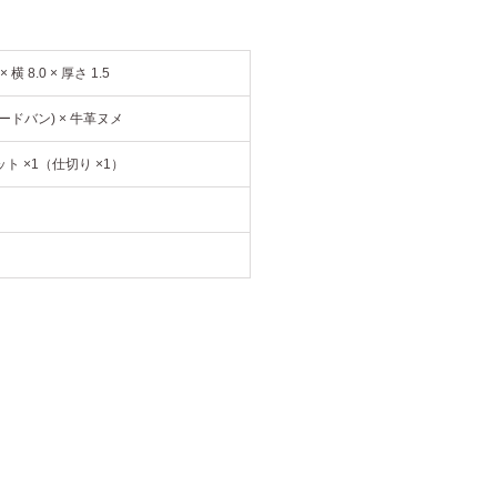
 × 横 8.0 × 厚さ 1.5
ードバン) × 牛革ヌメ
ト ×1（仕切り ×1）