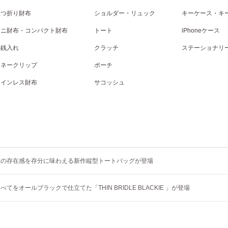
二つ折り財布
ショルダー・リュック
キーケース・キ
ミニ財布・コンパクト財布
トート
iPhoneケース
小銭入れ
クラッチ
ステーショナリ
マネークリップ
ポーチ
コインレス財布
サコッシュ
革の存在感を存分に味わえる新作縦型トートバッグが登場
てをオールブラックで仕立てた「THIN BRIDLE BLACKIE 」が登場