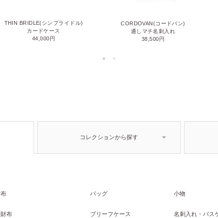
THIN BRIDLE(シンブライドル)
CORDOVAN(コードバン)
カードケース
通しマチ名刺入れ
44,000円
38,500円
コレクションから探す
財布
バッグ
小物
長財布
ブリーフケース
名刺入れ・パス