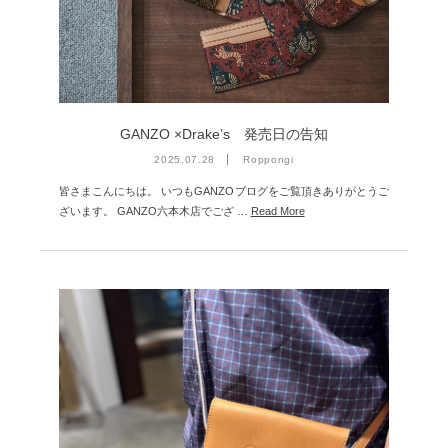
雑誌掲載
2026年3月 [5]
イベント
2026年1月 [2]
2025年12月 [2]
2025年11月 [6]
GANZO ×Drake’s 発売日の告知
2025年10月 [8]
2025.07.28
Roppongi
皆さまこんにちは。 いつもGANZOブログをご覧頂きありがとうご
2025年9月 [8]
ざいます。 GANZO六本木店でござ …
Read More
2025年8月 [5]
2025年7月 [3]
2025年6月 [3]
2025年5月 [3]
2025年4月 [7]
2025年3月 [1]
2025年2月 [5]