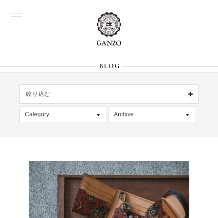
絞り込む
OFFICIAL
銀座
Category
Archive
All
名古屋
All
大阪
記事
2026年8月 [1]
表参道
六本木
デッドストック
2026年7月 [4]
Director's
在庫情報
2026年6月 [2]
限定商品
2026年5月 [1]
絞り込む
入荷情報
2026年4月 [7]