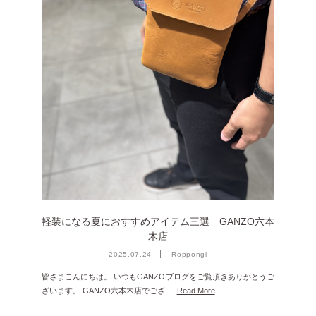
2025年1月 [1]
2024年12月 [2]
2024年11月 [5]
2024年10月 [5]
2024年9月 [5]
2024年8月 [2]
2024年7月 [6]
2024年6月 [4]
2024年5月 [4]
軽装になる夏におすすめアイテム三選 GANZO六本
2024年4月 [3]
木店
2024年3月 [10]
2025.07.24
Roppongi
2024年2月 [1]
皆さまこんにちは。 いつもGANZOブログをご覧頂きありがとうご
ざいます。 GANZO六本木店でござ …
Read More
2024年1月 [1]