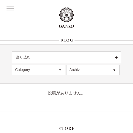
絞り込む
OFFICIAL
銀座
Category
Archive
All
名古屋
All
大阪
デッドストック
2026年8月 [1]
表参道
六本木
投稿がありません。
在庫情報
2026年7月 [4]
Director's
限定商品
2026年6月 [2]
記事
2026年5月 [1]
絞り込む
入荷情報
2026年4月 [7]