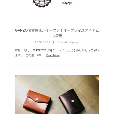
雑誌掲載
2026年3月 [5]
イベント
2026年1月 [2]
2025年12月 [2]
GANZO名古屋店がオープン！オープン記念アイテム
2025年11月 [6]
も登場
2025年10月 [8]
2026.06.11
Official, Nagoya
2025年9月 [8]
皆様 日頃よりSHOPブログをチェックいただきありがとうござい
ます。 この度、202 …
Read More
2025年8月 [5]
2025年7月 [3]
2025年6月 [3]
2025年5月 [3]
2025年4月 [7]
2025年3月 [1]
2025年2月 [5]