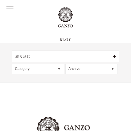
絞り込む
OFFICIAL
銀座
Category
Archive
All
名古屋
All
大阪
記事
2026年8月 [1]
表参道
六本木
デッドストック
2026年7月 [4]
Director's
在庫情報
2026年6月 [2]
限定商品
2026年5月 [1]
絞り込む
入荷情報
2026年4月 [7]