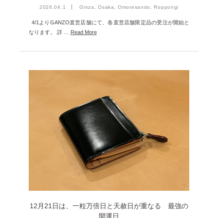
2026.04.1
Ginza, Osaka, Omotesando, Roppongi
4/1よりGANZO直営店舗にて、各直営店舗限定品の受注が開始と
なります。 詳 …
Read More
12月21日は、一粒万倍日と天赦日が重なる 最強の
開運日