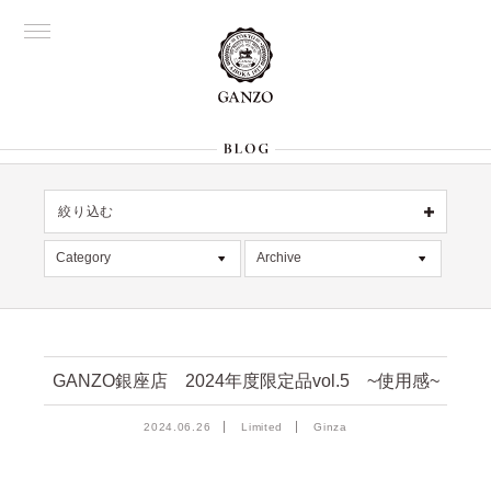
絞り込む
OFFICIAL
銀座
Category
Archive
All
名古屋
All
大阪
デッドストック
2026年8月 [1]
表参道
六本木
在庫情報
2026年7月 [4]
Director's
GANZO銀座店 2024年度限定品vol.5 ~使用感~
限定商品
2026年6月 [2]
2024.06.26
Limited
Ginza
記事
2026年5月 [1]
絞り込む
入荷情報
2026年4月 [7]