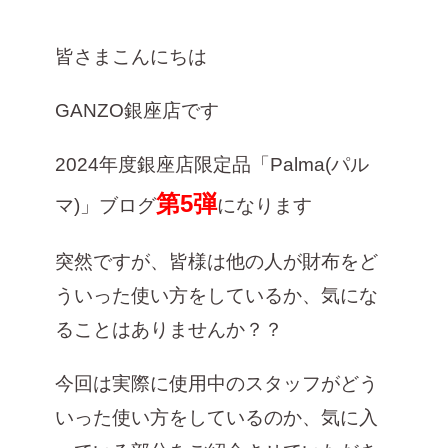
雑誌掲載
2026年3月 [5]
皆さまこんにちは
イベント
2026年1月 [2]
2025年12月 [2]
GANZO銀座店です
2025年11月 [6]
2025年10月 [8]
2024年度銀座店限定品「Palma(パル
2025年9月 [8]
第5弾
マ)」ブログ
になります
2025年8月 [5]
突然ですが、皆様は他の人が財布をど
2025年7月 [3]
ういった使い方をしているか、気にな
2025年6月 [3]
ることはありませんか？？
2025年5月 [3]
2025年4月 [7]
今回は実際に使用中のスタッフがどう
2025年3月 [1]
いった使い方をしているのか、気に入
2025年2月 [5]