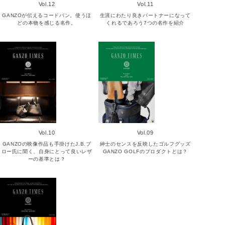
Vol.12
Vol.11
GANZOが伝えるコードバン。使うほ
生涯にわたり良きパートナーになって
どの本物を感じる名作。
くれるであろう7つの名作を紹介
Vol.10
Vol.09
GANZOの映像作品も手掛けたJ.B.ブ
紳士のセンスを反映したゴルフグッズ
ロー氏に聞く、自身にとって良いレザ
GANZO GOLFのプロダクトとは？
ーの基準とは？