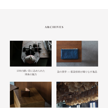
108の縫い目に込められた
染の美学 ― 藍染技術が織りなす逸品
球体の魅力