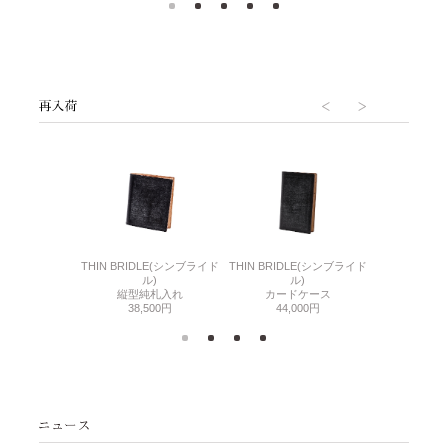
6(リザード6)
THIN BRIDLE(シンブライド
THIN BRIDLE(シンブライド
CORDOVA
刺入れ
ル)
ル)
通しマチ
500円
縦型純札入れ
カードケース
38,
38,500円
44,000円