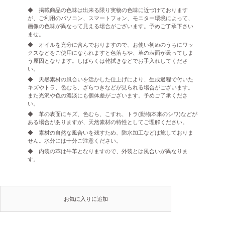
◆ 掲載商品の色味は出来る限り実物の色味に近づけております
が、ご利用のパソコン、スマートフォン、モニター環境によって、
画像の色味が異なって見える場合がございます。予めご了承下さい
ませ。
◆ オイルを充分に含んでおりますので、お使い初めのうちにワッ
クスなどをご使用になられますと色落ちや、革の表面が曇ってしま
う原因となります。しばらくは乾拭きなどでお手入れしてくださ
い。
◆ 天然素材の風合いを活かした仕上げにより、生成過程で付いた
キズやトラ、色むら、ざらつきなどが見られる場合がございます。
また光沢や色の濃淡にも個体差がございます。予めご了承くださ
い。
◆ 革の表面にキズ、色むら、こすれ、トラ(動物本来のシワ)などが
ある場合がありますが、天然素材の特性としてご理解ください。
◆ 素材の自然な風合いを残すため、防水加工などは施しておりま
せん。水分には十分ご注意ください。
◆ 内装の革は牛革となりますので、外装とは風合いが異なりま
す。
お気に入りに追加