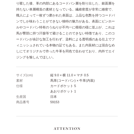
り鞣した後、革の内部にあるコードバン層を削り出した、銀面層を
持たない単層構造の素材となっている。繊維密度が非常に緻密で、
職人によって一枚ずつ磨かれた表面は、上品な色艶を持つコードバ
ンでしか味わうことができない独特の魅力がある。表面にピンホー
ルやコードバン特有のうねりが不均一に模様の様に並ぶが、これは
馬が臀部に持つ汗腺等で避けることのできない特徴であり、このコ
ードバンが余計な加工を行わず、染料による透明感のある仕上でフ
ィニッシュされている本物の証でもある。また内装材には混合なめ
しにてオリジナルで作った牛革を同色で合わせており、内外でエイ
ジングを愉しんでほしい。
サイズ(cm)
縦 9.0 × 横 11.0 × マチ 0.5
素材
馬革(コードバン) × 牛革(内装)
仕様
カードポケット 5
あおりポケット 1
生産国
日本
商品番号
59153