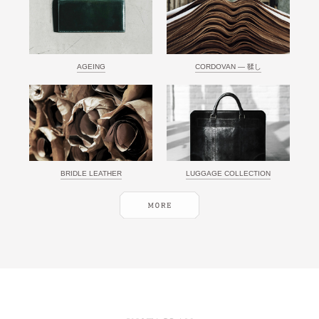
AGEING
CORDOVAN ― 鞣し
BRIDLE LEATHER
LUGGAGE COLLECTION