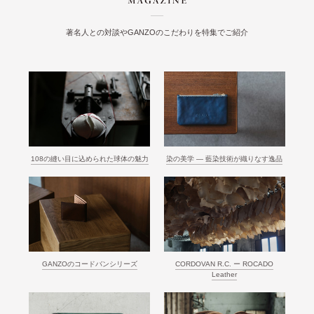
著名人との対談やGANZOのこだわりを特集でご紹介
108の縫い目に込められた球体の魅力
染の美学 ― 藍染技術が織りなす逸品
GANZOのコードバンシリーズ
CORDOVAN R.C. ー ROCADO
Leather