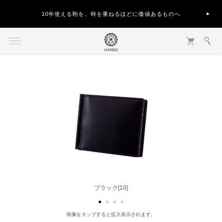
10年使える鞄を、時を重ねるほどに価値あるものへ
ブラック[10]
ブラウン[50]
画像をタップすると拡大表示されます。