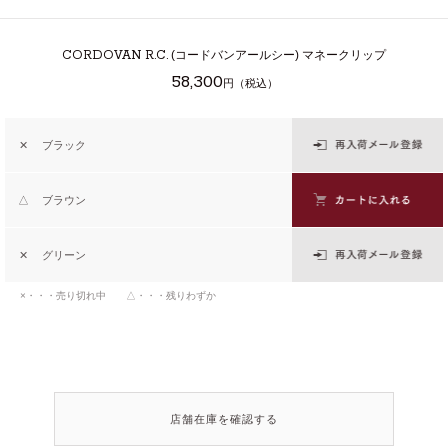
CORDOVAN R.C.
(コードバンアールシー) マネークリップ
58,300
円（税込）
✕
ブラック
△
ブラウン
✕
グリーン
×・・・売り切れ中 △・・・残りわずか
店舗在庫を確認する