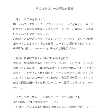
同じカテゴリーの商品を見る
【薄くシンプルな札バサミ】
紳士用品の王道札バサミ。どのパンツポケットにも収まり、カード
収納と日々必要な紙幣をシンプルかつ、スッキリと収納が出来る薄
いコンパクトマネークリップ。
お会計をスムーズに行うことはもちろん、ジャケットやシャツの胸
ポケットにもすっきり収まる逸品。コードバン愛好家を魅了する
GANZOの新しいコードバンシリーズの高級アイテム。
【新設計新素材で挑んだGANZO革小物意欲作】
透明感と独特の艶のあるイタリアコードバン。そしてコードバンと
調和した内装レザー、作りはGANZOの工房熟練職人によるこだわり
なつくり。デザインも奇を衒わず、ベーシックな中に新しさをプラ
スしたタイムレスなデザインを心がけ、商品開発時間をじっくりと
かけて商品企画を行った新シリーズ。永く愛用して欲しいシリーズ
の一つ。
【イタリアのトスカーナ州ポンテ・ア・エゴラ地区にあ
る“ROCADO”社が製造するコードバン】
このコードバンは馬革の臀部を植物タンニンで時間をかけてじっく