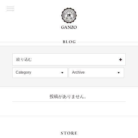
絞り込む
OFFICIAL
銀座
Category
Archive
All
名古屋
All
大阪
記事
2026年7月 [4]
表参道
六本木
投稿がありません。
デッドストック
2026年6月 [2]
Director's
在庫情報
2026年5月 [1]
限定商品
2026年4月 [7]
絞り込む
入荷情報
2026年3月 [5]