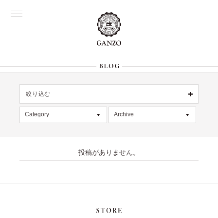
絞り込む
OFFICIAL
銀座
Category
Archive
All
名古屋
All
大阪
記事
2026年7月 [4]
表参道
六本木
投稿がありません。
デッドストック
2026年6月 [2]
Director's
在庫情報
2026年5月 [1]
限定商品
2026年4月 [7]
絞り込む
入荷情報
2026年3月 [5]