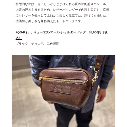
2022年9月 [1]
特徴的なのは、肩にしっかりとかけられる長めの肉盛りハンドル。
内装の浮きを抑えるため、レザーバインダーで内装を固定し、底板
2022年8月 [1]
にもレザーを使用して上品かつ美しく仕立てた。旅行にも適した、
2022年5月 [1]
機能性と美しさを兼ね備えたトートバッグです。
2022年4月 [3]
7QS-R (ナナキューエス-アール)ショルダーバッグ 55,000円（税
込）
2022年3月 [3]
ブラック チョコ色 二色展開
2022年2月 [2]
2020年8月 [1]
2019年12月 [1]
2019年11月 [2]
2019年10月 [1]
2019年3月 [1]
2018年5月 [1]