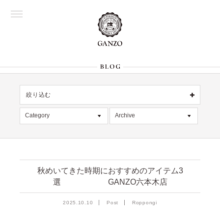
絞り込む
OFFICIAL
銀座
Category
Archive
All
名古屋
All
大阪
デッドストック
2026年8月 [1]
表参道
六本木
在庫情報
2026年7月 [4]
Director's
秋めいてきた時期におすすめのアイテム3
選 GANZO六本木店
限定商品
2026年6月 [2]
記事
2026年5月 [1]
絞り込む
2025.10.10
Post
Roppongi
入荷情報
2026年4月 [7]