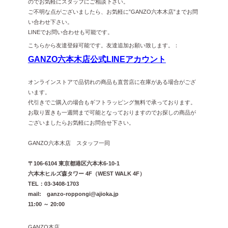
のでお気軽にスタッフにご相談下さい。
ご不明な点がございましたら、お気軽に”GANZO六本木店”までお問
い合わせ下さい。
LINEでお問い合わせも可能です。
こちらから友達登録可能です。友達追加お願い致します。：
GANZO六本木店公式LINEアカウント
オンラインストアで品切れの商品も直営店に在庫がある場合がござ
います。
代引きでご購入の場合もギフトラッピング無料で承っております。
お取り置きも一週間まで可能となっておりますのでお探しの商品が
ございましたらお気軽にお問合せ下さい。
GANZO六本木店 スタッフ一同
〒106-6104 東京都港区六本木6-10-1
六本木ヒルズ森タワー 4F（WEST WALK 4F）
TEL：03-3408-1703
mail: ganzo-roppongi@ajioka.jp
11:00 ～ 20:00
GANZO本店