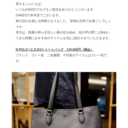
皆さまこんにちは。
雑誌掲載
2026年3月 [5]
いつもGANZOブログをご覧頂きありがとうございます。
GANZO六本木店でございます。
イベント
2026年1月 [2]
秋の訪れを感じる時期となりました。 皆様お元気でお過ごしでしょ
2025年12月 [2]
うか。
本日は、残暑が和らぎ涼しい風が吹き始め、虫の声が聞こえ秋めい
2025年11月 [6]
てきた時期におすすめのアイテムを3点ご紹介させていただきます。
2025年10月 [8]
N POLO (エヌポロ) トートバッグ 176,000円（税込）
ブラック グレー色 二色展開 ※写真のアイテムはグレー色で
2025年9月 [8]
す。
2025年8月 [5]
2025年7月 [3]
2025年6月 [3]
2025年5月 [3]
2025年4月 [7]
2025年3月 [1]
2025年2月 [5]