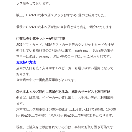
ラス感をしております。
以上、GANZO六本木店スタッフおすすめ3選のご紹介でした。
最後にGANZO六本木店が他の直営店と違う点をご紹介いたします。
①商品券や電子マネーが利用可能
JCBギフトカード、VISAギフトカード等のクレジットカード会社が
発行している商品券のご利用が出来て、apple pay 、Suica等の電子
マネーは勿論、paypay、d払い等のコード払いもご利用可能です。
お支払い方法
店内の入口も広く入りやすくベビーカーも通りやすい通路になって
おります。
直営店の中で一番商品展示数が多いです。
②六本木ヒルズ館内に店舗がある為、施設のサービスを利用可能
例えば、駐車場、ベビーカーの貸し出し、お手洗い等がご利用出来
ます。
六本木ヒルズ駐車場は5,000円(税込)以上お買い上げで2時間、10,000
円(税込)以上で4時間、30,000円(税込)以上で6時間無料となります。
現在、ご購入をご検討されている方は、事前のお取り置き可能です