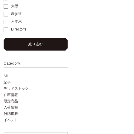
大阪
表参道
六本木
Director's
絞り込む
Category
All
記事
デッドストック
在庫情報
限定商品
入荷情報
雑誌掲載
イベント