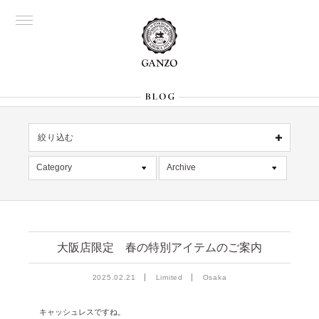
絞り込む
OFFICIAL
銀座
Category
Archive
All
名古屋
All
大阪
記事
2026年8月 [1]
表参道
六本木
デッドストック
2026年7月 [4]
Director's
大阪店限定 春の特別アイテムのご案内
在庫情報
2026年6月 [2]
2025.02.21
Limited
Osaka
限定商品
2026年5月 [1]
絞り込む
入荷情報
2026年4月 [7]
キャッシュレスですね。