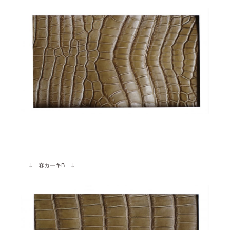
⇓ ⑧カーキB ⇓