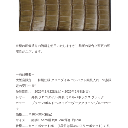
※概ね画像通りの箇所を使用いたしますが、裁断の都合上変更の可
能性がございます。
ー商品概要ー
大阪店限定……特別仕様 クロコダイル コンパクト純札入れ “8点限
定の受注生産”
受注期間……2025年2月22日(土)～2025年3月9日(日)
レザー……外装 クロコダイル/内装 ミネルバボックス ブラック
カラー……ブラウン/ボルドー/ネイビー/ダークグリーン/ブルー/カー
キ
価格……￥165,000-(税込)
サイズ……縦 約9.5cm/横 約8.5cm/厚さ 約1cm
仕様……カードポケット×6 (3段目は深めのフリーポケット) / 札