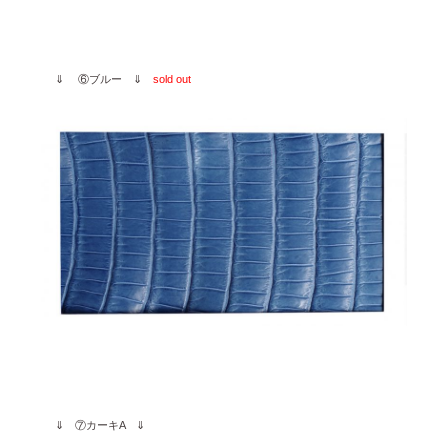
⇓ ⑥ブルー ⇓
sold out
⇓ ⑦カーキA ⇓