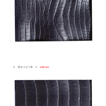
⇓ ④ネイビーB ⇓
sold out