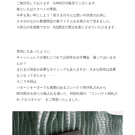
ご無沙汰しております、GANZO大阪店でございます。
雑誌掲載
2026年3月 [5]
春といえばスタートの季節。
今年も良い年にしよう！皆さまのそんな想いや決意のお供に
イベント
2026年1月 [2]
ささやかながら数量限定の春アイテムを企画させて頂きました。
※肝心の生産数ですが、8点限定の受注生産とさせていただきます。
2025年12月 [2]
2025年11月 [6]
2025年10月 [8]
冒頭にもあったように、
キャッシュレスが進むにつれてお財布を出す機会、減ってはいませ
2025年9月 [8]
んか？
2025年8月 [5]
まだまだ現金が必要なタイミングもありますが、大きな財布は必要
なくなってきたかも・・・
2025年7月 [3]
そこで今回は、
パターンオーダーでも展開のあるコンパクトBOX札入れから
2025年6月 [3]
BOX部分を担う小銭入れを省いた、特別仕様の “コンパクト純札入
2025年5月 [3]
れ クロコダイル” をご用意いたしました。
2025年4月 [7]
2025年3月 [1]
2025年2月 [5]