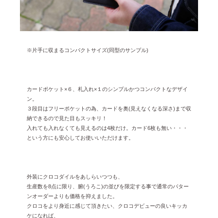
※片手に収まるコンパクトサイズ(同型のサンプル)
カードポケット×６、札入れ×１のシンプルかつコンパクトなデザイ
ン。
３段目はフリーポケットの為、カードを奥(見えなくなる深さ)まで収
納できるので見た目もスッキリ！
入れても入れなくても見えるのは4枚だけ。カード6枚も無い・・・
という方にも安心してお使いいただけます。
外装にクロコダイルをあしらいつつも、
生産数を8点に限り、腑(うろこ)の並びを限定する事で通常のパター
ンオーダーよりも価格を抑えました。
クロコをより身近に感じて頂きたい、クロコデビューの良いキッカ
ケになれば、