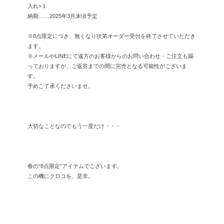
入れ×１
納期……2025年3月末頃予定
※8点限定につき、無くなり次第オーダー受付を終了させていただき
ます。
※メールやLINEにて遠方のお客様からのお問い合わせ・ご注文も賜
っておりますが、ご返答までの間に完売となる可能性がございま
す。
予めご了承くださいませ。
大切なことなのでもう一度だけ・・・
春の“8点限定”アイテムでございます。
この機にクロコを、是非。