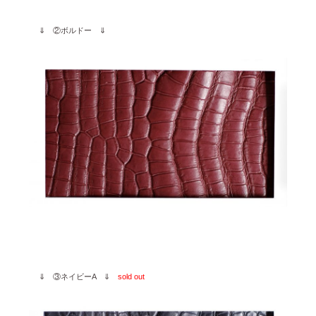
⇓ ②ボルドー ⇓
⇓ ③ネイビーA ⇓
sold out