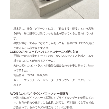
風水的に、緑色（グリーン）には、「
再生する・蘇る
」という意味
を持ち、緑の財布には
出ていったお金が戻ってくる
と言われていま
す。
出費が重なって不安になることがあっても、
将来に向けての投資
だ
と考えると安心できますよね。
CORDOVAN (コードバン) Lファスナー二つ折り財布
手間のかかる水染めを行っており、使い込んでいくと艶感と、ムラ
感を楽しむことが出来るアイテム。
内外の素材のコントラストが絶妙な組み合わせを手に取って、味わ
って頂きたい。
商品番号 59091 ￥64,900
カラー ブラック・ヘーゼル・ダークブラウン・ダークグリーン・
ネイビー
AVON (エイボン) ラウンドファスナー長財布
外装内装にダイドスルー（芯通し）ブライドルレザーを使用してお
り、財布の折れや曲がりにも柔軟に対応し、革が割れても芯まで色
が染まっているのでキズが目立ちにくいのが特徴。