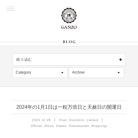
絞り込む
OFFICIAL
銀座
Category
Archive
All
名古屋
All
大阪
記事
2026年7月 [4]
表参道
六本木
デッドストック
2026年6月 [2]
Director's
2024年の1月1日は一粒万倍日と天赦日の開運日
在庫情報
2026年5月 [1]
2023.12.29
Post, Stockinfo, Limited
限定商品
2026年4月 [7]
絞り込む
Official, Ginza, Osaka, Omotesando, Roppongi
入荷情報
2026年3月 [5]