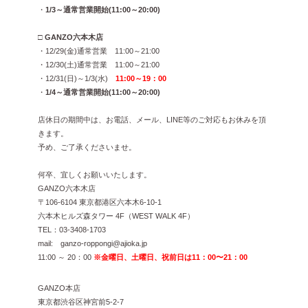
・
1/3～通常営業開始(11:00～20:00)
□
GANZO六本木店
・12/29(金)通常営業 11:00～21:00
・12/30(土)通常営業 11:00～21:00
・12/31(日)～1/3(水)
11:00～19：00
・
1/4～通常営業開始(11:00～20:00
)
店休日の期間中は、お電話、メール、LINE等のご対応もお休みを頂
きます。
予め、ご了承くださいませ。
何卒、宜しくお願いいたします。
GANZO六本木店
〒106-6104 東京都港区六本木6-10-1
六本木ヒルズ森タワー 4F（WEST WALK 4F）
TEL：03-3408-1703
mail: ganzo-roppongi@ajioka.jp
11:00 ～ 20：00
※金曜日、土曜日、祝前日は11：00〜21：00
GANZO本店
東京都渋谷区神宮前5-2-7