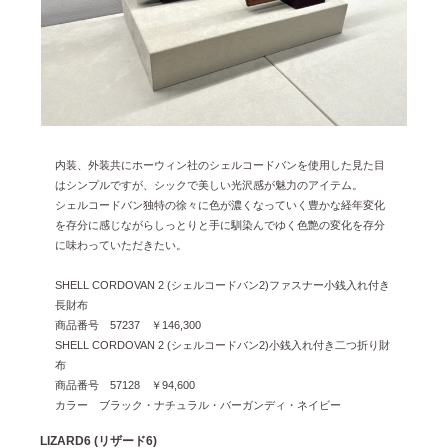
2024年12月 [2]
2024年11月 [5]
2024年10月 [5]
2024年9月 [5]
2024年8月 [2]
内装、外装共にホーウィン社のシェルコードバンを使用した見た目
はシンプルですが、シックで美しい光沢感が魅力のアイテム。
2024年7月 [6]
シェルコードバン独特の徐々に色が濃くなっていく豊かな経年変化
2024年6月 [4]
を存分に感じながらしっとりと手に馴染んでゆく色艶の変化を存分
に味わっていただきたい。
2024年5月 [4]
SHELL CORDOVAN 2 (シェルコードバン2)ファスナー小銭入れ付き
2024年4月 [3]
長財布
2024年3月 [10]
商品番号 57237 ￥146,300
SHELL CORDOVAN 2 (シェルコードバン2)小銭入れ付き二つ折り財
2024年2月 [1]
布
商品番号 57128 ￥94,600
2024年1月 [1]
カラー ブラック・ナチュラル・バーガンディ・ネイビー
2023年12月 [7]
LIZARD6 (リザード6)