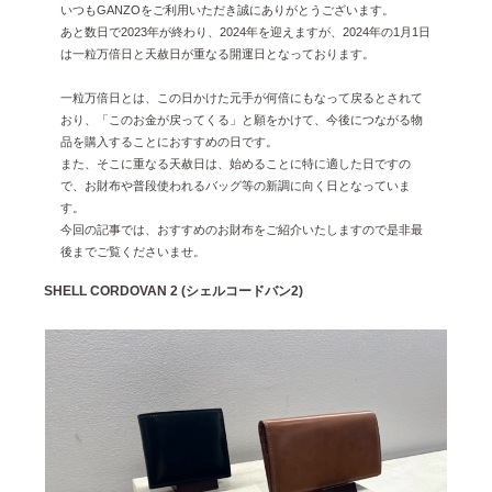
いつもGANZOをご利用いただき誠にありがとうございます。
雑誌掲載
2026年1月 [2]
あと数日で2023年が終わり、2024年を迎えますが、2024年の1月1日
は一粒万倍日と天赦日が重なる開運日となっております。
イベント
2025年12月 [2]
一粒万倍日とは、この日かけた元手が何倍にもなって戻るとされて
2025年11月 [6]
おり、「このお金が戻ってくる」と願をかけて、今後につながる物
2025年10月 [8]
品を購入することにおすすめの日です。
また、そこに重なる天赦日は、始めることに特に適した日ですの
2025年9月 [8]
で、お財布や普段使われるバッグ等の新調に向く日となっていま
す。
2025年8月 [5]
今回の記事では、おすすめのお財布をご紹介いたしますので是非最
2025年7月 [3]
後までご覧くださいませ。
2025年6月 [3]
SHELL CORDOVAN 2 (シェルコードバン2)
2025年5月 [3]
2025年4月 [7]
2025年3月 [1]
2025年2月 [5]
2025年1月 [1]