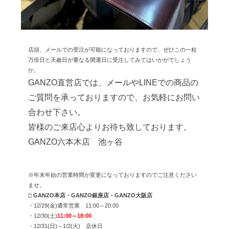
店頭、メールでの受注が可能になっておりますので、ぜひこの一粒
万倍日と天赦日が重なる開運日に受注してみてはいかがでしょう
か。
GANZO
直営店では、メールや
LINE
での商品の
ご質問を承っておりますので、お気軽にお問い
合わせ下さい。
皆様のご来店心よりお待ち致しております。
GANZO
六本木店 池ヶ谷
※年末年始の営業時間が変更になっておりますのでご注意ください
ませ。
□ GANZO本店・GANZO銀座店・GANZO大阪店
・12/29(金)通常営業 11:00～20:00
・12/30(土)
11:00～18:00
・12/31(日)～1/2(火) 店休日