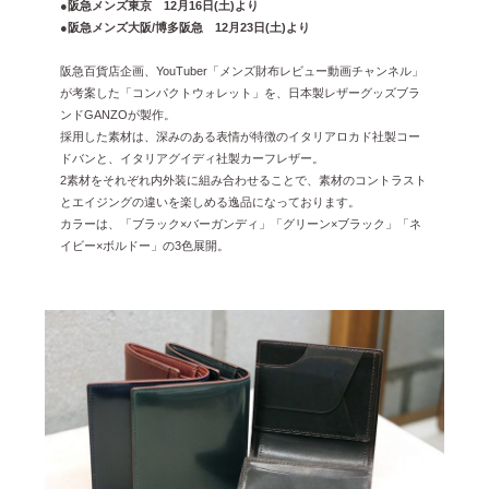
●阪急メンズ東京 12月16日(土)より
2025年1月 [1]
●阪急メンズ大阪/博多阪急 12月23日(土)より
2024年12月 [2]
阪急百貨店企画、YouTuber「メンズ財布レビュー動画チャンネル」
2024年11月 [5]
が考案した「コンパクトウォレット」を、日本製レザーグッズブラ
ンドGANZOが製作。
2024年10月 [5]
採用した素材は、深みのある表情が特徴のイタリアロカド社製コー
ドバンと、イタリアグイディ社製カーフレザー。
2024年9月 [5]
2素材をそれぞれ内外装に組み合わせることで、素材のコントラスト
とエイジングの違いを楽しめる逸品になっております。
2024年8月 [2]
カラーは、「ブラック×バーガンディ」「グリーン×ブラック」「ネ
2024年7月 [6]
イビー×ボルドー」の3色展開。
2024年6月 [4]
2024年5月 [4]
2024年4月 [3]
2024年3月 [10]
2024年2月 [1]
2024年1月 [1]