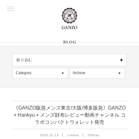
絞り込む
OFFICIAL
銀座
Category
Archive
All
名古屋
All
大阪
デッドストック
2026年8月 [1]
表参道
六本木
在庫情報
2026年7月 [4]
Director's
《GANZO阪急メンズ東京/大阪/博多阪急》GANZO
× Hankyu × メンズ財布レビュー動画チャンネル コ
限定商品
2026年6月 [2]
ラボコンパクトウォレット発売
記事
2026年5月 [1]
絞り込む
2023.12.13
Limited
Official
入荷情報
2026年4月 [7]