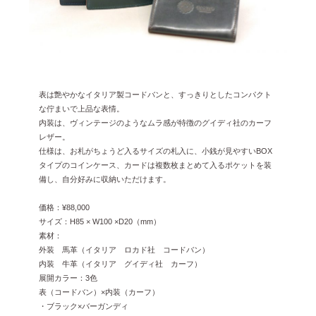
2023年12月 [7]
2023年11月 [6]
2023年9月 [4]
2023年8月 [6]
表は艶やかなイタリア製コードバンと、すっきりとしたコンパクト
2023年7月 [4]
な佇まいで上品な表情。
内装は、ヴィンテージのようなムラ感が特徴のグイディ社のカーフ
2023年6月 [5]
レザー。
仕様は、お札がちょうど入るサイズの札入に、小銭が見やすいBOX
2023年5月 [4]
タイプのコインケース、カードは複数枚まとめて入るポケットを装
2023年4月 [6]
備し、自分好みに収納いただけます。
2023年3月 [2]
価格：¥88,000
サイズ：H85 × W100 ×D20（mm）
2023年2月 [4]
素材：
2022年12月 [2]
外装 馬革（イタリア ロカド社 コードバン）
内装 牛革（イタリア グイディ社 カーフ）
2022年11月 [2]
展開カラー：3色
表（コードバン）×内装（カーフ）
2022年10月 [1]
・ブラック×バーガンディ