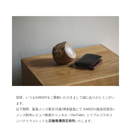
雑誌掲載
2026年3月 [5]
イベント
2026年1月 [2]
2025年12月 [2]
2025年11月 [6]
2025年10月 [8]
2025年9月 [8]
2025年8月 [5]
2025年7月 [3]
2025年6月 [3]
2025年5月 [3]
皆様、いつもGANZOをご愛顧いただきまして誠にありがとうござい
ます。
2025年4月 [7]
以下期間、阪急メンズ東京/大阪/博多阪急にて GANZO×阪急百貨店×
メンズ財布レビュー動画チャンネル（YouTube）トリプルコラボコ
2025年3月 [1]
ンパクトウォレットを
店舗/数量限定発売
いたします。
2025年2月 [5]