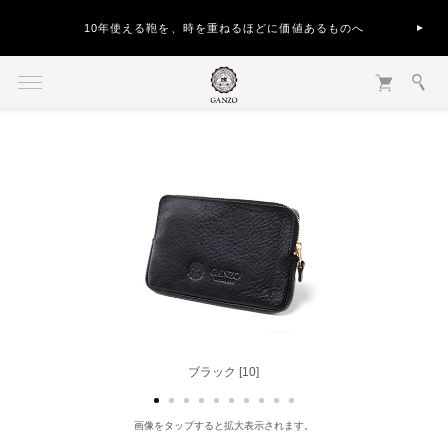
10年使える鞄を、時を重ねるほどに価値あるものへ
ブラック [10]
ブラウン [50]
画像をタップすると拡大表示されます。