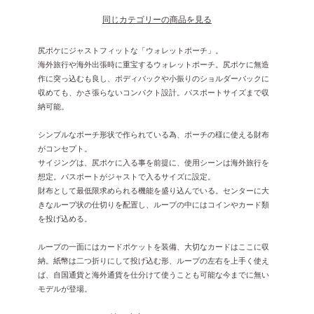
同じカテゴリーの商品を見る
尻ポケにジャストフィットな「ウォレットポーチ」。
海外旅行や海外出張時に重宝するウォレットポーチ。尻ポケに無造
作に突っ込むも良し、ボディバックや小振りのショルダーバックに
収めても、かさ張らないコンパクト設計。パスポートサイズまで収
納可能。
シンプルなポーチ形状で作られている為、ポーチの様に使える財布
がコンセプト。
サイジングは、尻ポケに入る事を前提に、使用シーンは海外旅行を
想定。パスポートがジャストで入るサイズに設定。
財布として最低限求められる機能を盛り込んでいる。センターに大
きなループ状の仕切りを配置し、ループの中にはコインやカード類
を投げ込める。
ループの一面にはカードポケットを装備、大切なカードはここに収
納。紙幣は二つ折りにして投げ込む形、ループの左右を上手く使え
ば、自国通貨と海外通貨を仕分けて使うことも可能な今までに無い
モデルが登場。