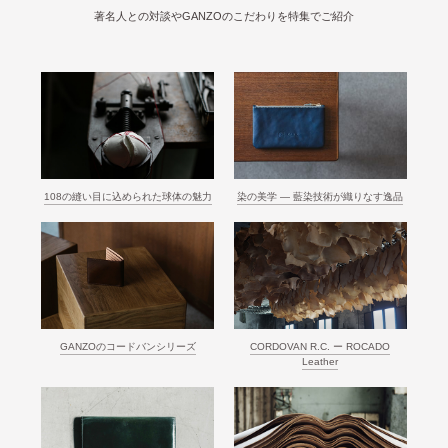
著名人との対談やGANZOのこだわりを特集でご紹介
108の縫い目に込められた球体の魅力
染の美学 ― 藍染技術が織りなす逸品
GANZOのコードバンシリーズ
CORDOVAN R.C. ー ROCADO
Leather