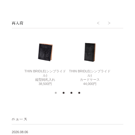
6(リザード6)
THIN BRIDLE(シンブライド
THIN BRIDLE(シンブライド
CORDOVA
刺入れ
ル)
ル)
通しマチ
500円
縦型純札入れ
カードケース
38,
38,500円
44,000円
2026.08.06