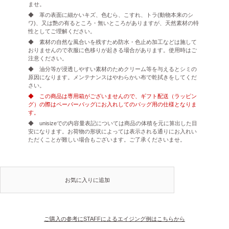
ませ。
◆ 革の表面に細かいキズ、色むら、こすれ、トラ(動物本来のシ
ワ)、又は艶の有るところ・無いところがありますが、天然素材の特
性としてご理解ください。
◆ 素材の自然な風合いを残すため防水・色止め加工などは施して
おりませんので衣服に色移りが起きる場合があります。使用時はご
注意ください。
◆ 油分等が浸透しやすい素材のためクリーム等を与えるとシミの
原因になります。メンテナンスはやわらかい布で乾拭きをしてくだ
さい。
◆ この商品は専用箱がございませんので、ギフト配送（ラッピン
グ）の際はペーパーバッグにお入れしてのバッグ用の仕様となりま
す。
◆ unisizeでの内容量表記については商品の体積を元に算出した目
安になります。お荷物の形状によっては表示される通りにお入れい
ただくことが難しい場合もございます。ご了承くださいませ。
お気に入りに追加
ご購入の参考にSTAFFによるエイジング例はこちらから