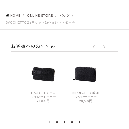
HOME
/
ONLINE STORE
/
バッグ
/
SACCHETTO2 (サケット2)ウォレットポーチ
RINK(マットシュ
N POLO(エヌポロ)
N POLO(エヌポロ)
SACCHETT
ンク)
ウォレットポーチ
ジッパーポーチ
ポーチ
トポーチ
74,800円
69,300円
7,7
000円