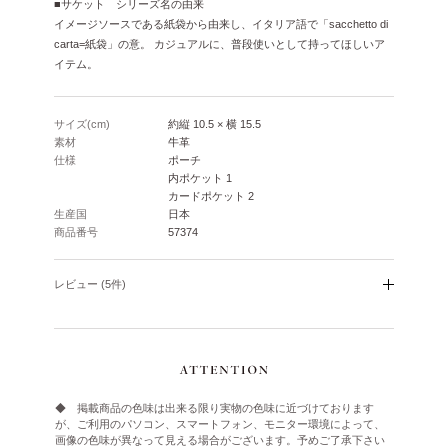
■サケット シリーズ名の由来
イメージソースである紙袋から由来し、イタリア語で「sacchetto di
carta=紙袋」の意。
カジュアルに、普段使いとして持ってほしいア
イテム。
サイズ(cm)
約縦 10.5 × 横 15.5
素材
牛革
仕様
ポーチ
内ポケット 1
カードポケット 2
生産国
日本
商品番号
57374
レビュー (5件)
◆ 掲載商品の色味は出来る限り実物の色味に近づけております
が、ご利用のパソコン、スマートフォン、モニター環境によって、
画像の色味が異なって見える場合がございます。予めご了承下さい