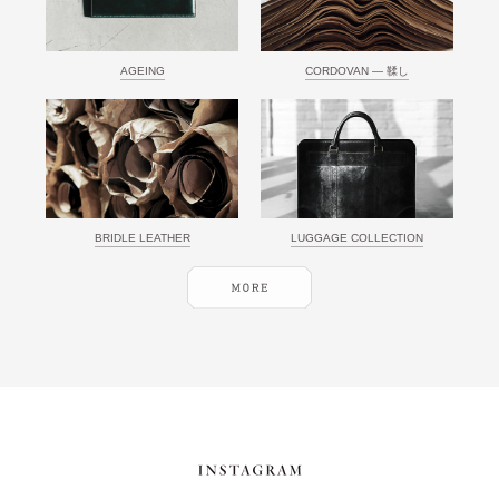
AGEING
CORDOVAN ― 鞣し
BRIDLE LEATHER
LUGGAGE COLLECTION