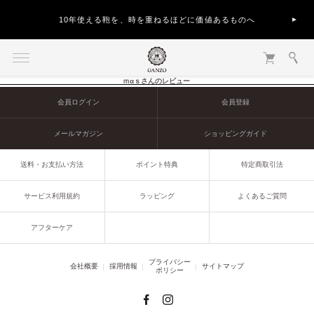
10年使える鞄を、時を重ねるほどに価値あるものへ
ｍαｓさんのレビュー
会員ログイン
会員登録
メールマガジン
ショッピングガイド
送料・お支払い方法
ポイント特典
特定商取引法
サービス利用規約
ラッピング
よくあるご質問
アフターケア
プライバシー
会社概要
採用情報
サイトマップ
ポリシー