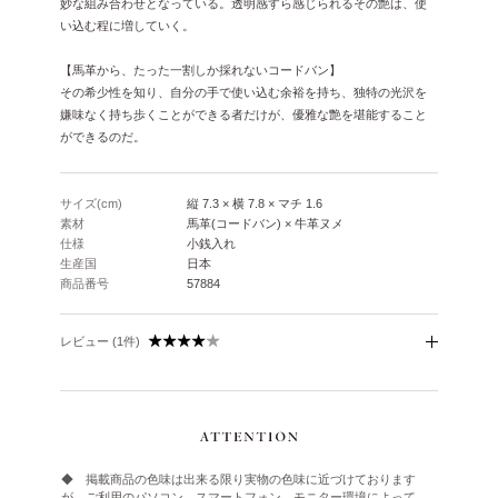
妙な組み合わせとなっている。透明感すら感じられるその艶は、使
い込む程に増していく。
【馬革から、たった一割しか採れないコードバン】
その希少性を知り、自分の手で使い込む余裕を持ち、独特の光沢を
嫌味なく持ち歩くことができる者だけが、優雅な艶を堪能すること
ができるのだ。
サイズ(cm)
縦 7.3 × 横 7.8 × マチ 1.6
素材
馬革(コードバン) × 牛革ヌメ
仕様
小銭入れ
生産国
日本
商品番号
57884
レビュー (1件)
◆ 掲載商品の色味は出来る限り実物の色味に近づけております
が、ご利用のパソコン、スマートフォン、モニター環境によって、