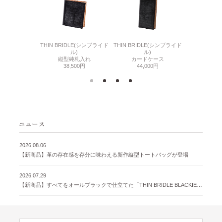
6(リザード6)
THIN BRIDLE(シンブライド
THIN BRIDLE(シンブライド
CORDOVA
刺入れ
ル)
ル)
通しマチ
500円
縦型純札入れ
カードケース
38,
38,500円
44,000円
2026.08.06
【新商品】革の存在感を存分に味わえる新作縦型トートバッグが登場
2026.07.29
【新商品】すべてをオールブラックで仕立てた「THIN BRIDLE BLACKIE 」が登場