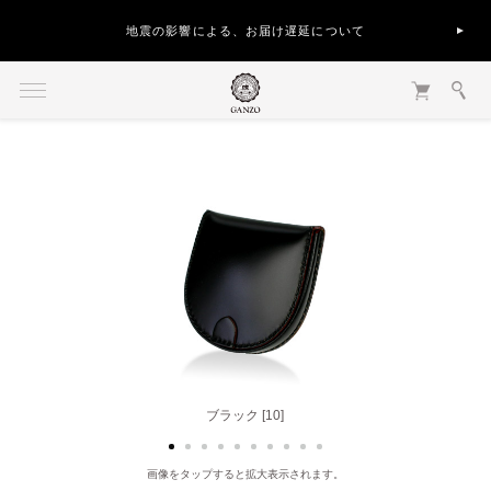
地震の影響による、お届け遅延について
ブラック [10]
ヘーゼル [50]
画像をタップすると拡大表示されます。