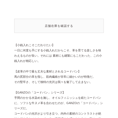
店舗在庫を確認する
【小銭入れこそこだわりたい】
一日に何度も手にする小銭入れだからこそ、革を育てる楽しさを味
わえるものが良い。それには 素材にも縫製にもこだわった、この小
銭入れが相応しい。
【皮革の中で最も丈夫な素材とされるコードバン】
馬の尻部分の革を指し、筋肉繊維が非常に細かいのが特徴だ。
その堅牢さ、そして独特の光沢は我々を魅了して止まない。
【GANZOの「コードバン」シリーズ】
手間のかかる水染めを施し、オイルフィニッシュを経たコードバン
に、ソフトな牛ヌメ革を合わせたのが、GANZOの「コードバン」シ
リーズだ。
コードバンの光沢がより引き立つ、内外の素材のコントラストが絶