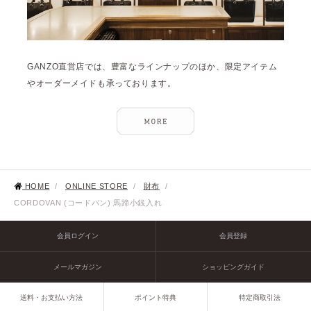
GANZO直営店では、豊富なラインナップのほか、限定アイテム
やオーダーメイドも承っております。
HOME
/
ONLINE STORE
/
財布
/
CORDOVAN (コードバン) 馬蹄小銭入れ
会員ログイン
会員登録
メールマガジン
ショッピングガイド
送料・お支払い方法
ポイント特典
特定商取引法