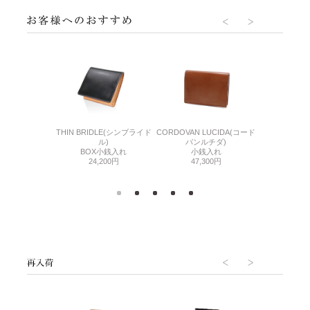
ATURAL(ミネルバ
THIN BRIDLE(シンブライド
CORDOVAN LUCIDA(コード
GUD2(ジー
ュラル)
ル)
バンルチダ)
カード入れ
小銭入れ
BOX小銭入れ
小銭入れ
26,
700円
24,200円
47,300円