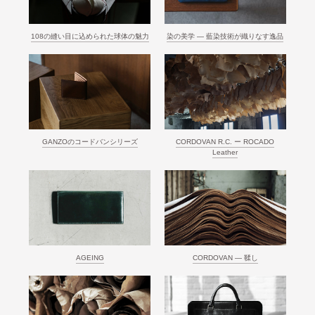
108の縫い目に込められた球体の魅力
染の美学 ― 藍染技術が織りなす逸品
GANZOのコードバンシリーズ
CORDOVAN R.C. ー ROCADO
Leather
AGEING
CORDOVAN ― 鞣し