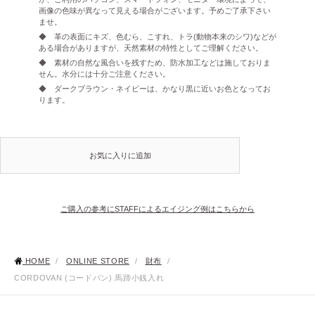
画像の色味が異なって見える場合がございます。予めご了承下さい
ませ。
◆ 革の表面にキズ、色むら、こすれ、トラ(動物本来のシワ)などが
ある場合がありますが、天然素材の特性としてご理解ください。
◆ 素材の自然な風合いを残すため、防水加工などは施しておりま
せん。水分には十分ご注意ください。
◆ ダークブラウン・ネイビーは、かなり黒に近いお色となってお
ります。
お気に入りに追加
ご購入の参考にSTAFFによるエイジング例はこちらから
HOME
/
ONLINE STORE
/
財布
/
CORDOVAN (コードバン) 馬蹄小銭入れ