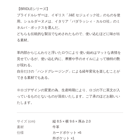
【BRIDLEシリーズ】
ブライドルレザーは、イギリス「J&E セジュイック社」のものを使
用。ショルダーヌメは、イタリア「バダラッシィ・カルロ社」のミ
ネルバ・ボックスを選んだ。
どちらも伝統的な製法でなめされたもので、使い込むほどに味が出
る素材。
革内部からじんわりと浮いたロウにより 使い始めはマットな表情を
見せているが、使い込む内に、摩擦や手のオイルによって独特の艶
が現れる。
自分だけの「ハンドグレージング」による経年変化を楽しむことが
できる素材でもある。
※ロゴデザインの変更の為、生産時期により、ロゴの下に英文が入
っているものとないものが混在いたします。ご了承のほどお願いい
たします。
サイズ (cm)
縦 8.5 × 横 9.6 × 厚み 2.0
素材
牛革
仕様
カードポケット ×6
外ポケット ×1