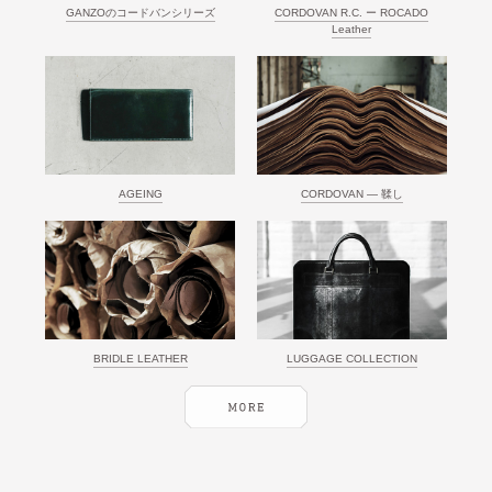
GANZOのコードバンシリーズ
CORDOVAN R.C. ー ROCADO
Leather
AGEING
CORDOVAN ― 鞣し
BRIDLE LEATHER
LUGGAGE COLLECTION