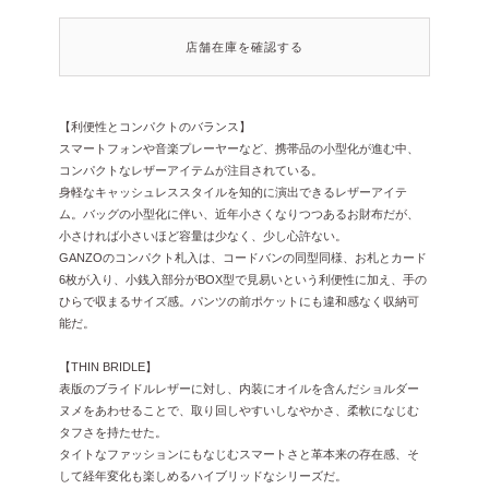
店舗在庫を確認する
【利便性とコンパクトのバランス】
スマートフォンや音楽プレーヤーなど、携帯品の小型化が進む中、
コンパクトなレザーアイテムが注目されている。
身軽なキャッシュレススタイルを知的に演出できるレザーアイテ
ム。バッグの小型化に伴い、近年小さくなりつつあるお財布だが、
小さければ小さいほど容量は少なく、少し心許ない。
GANZOのコンパクト札入は、コードバンの同型同様、お札とカード
6枚が入り、小銭入部分がBOX型で見易いという利便性に加え、手の
ひらで収まるサイズ感。パンツの前ポケットにも違和感なく収納可
能だ。
【THIN BRIDLE】
表版のブライドルレザーに対し、内装にオイルを含んだショルダー
ヌメをあわせることで、取り回しやすいしなやかさ、柔軟になじむ
タフさを持たせた。
タイトなファッションにもなじむスマートさと革本来の存在感、そ
して経年変化も楽しめるハイブリッドなシリーズだ。