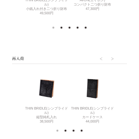
THIN BRIDLE(シンブライド
AVON(エイボン)
LIZARD6
CALF(グレージン
ル)
コンパクト二つ折り財布
小銭入れ付き
ーフ)
小銭入れ付き二つ折り財布
47,300円
77,
き二つ折り財布
49,500円
000円
6(リザード6)
THIN BRIDLE(シンブライド
THIN BRIDLE(シンブライド
CORDOVA
刺入れ
ル)
ル)
通しマチ
500円
縦型純札入れ
カードケース
38,
38,500円
44,000円