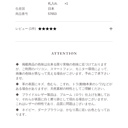
札入れ ×1
生産国
日本
商品番号
57653
レビュー (1件)
◆ 掲載商品の色味は出来る限り実物の色味に近づけております
が、ご利用のパソコン、スマートフォン、モニター環境によって、
画像の色味が異なって見える場合がございます。予めご了承下さい
ませ。
◆ 革の表面にキズ、色むら、こすれ、トラ(動物本来のシワ)などが
ある場合がありますが、天然素材の特性としてご理解ください。
◆ ブライドルレザー製品は、ブルーム（ロウ）仕上げを施してお
り、それらが表面に白く擦り跡として現れる場合がございますが、
これはレザーの特性であり、品質に問題はございません。
◆ ネイビー、ダークブラウンは、かなり黒に近いお色となってお
ります。