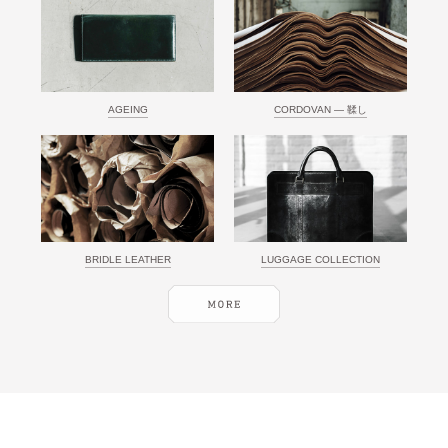
AGEING
CORDOVAN ― 鞣し
BRIDLE LEATHER
LUGGAGE COLLECTION