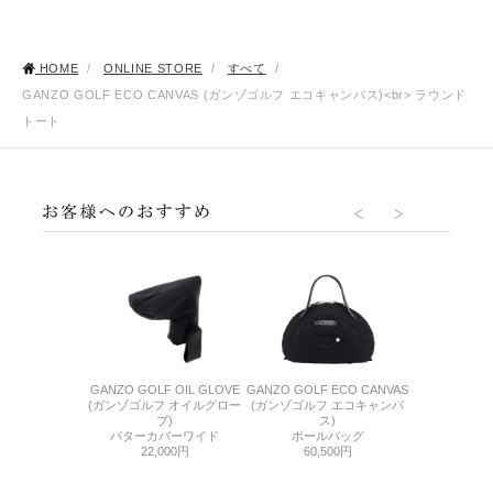
HOME
/
ONLINE STORE
/
すべて
/
GANZO GOLF ECO CANVAS (ガンゾゴルフ エコキャンバス)<br> ラウンド
トート
O5 (サケット5)
GANZO GOLF OIL GLOVE
GANZO GOLF ECO CANVAS
GANZO GOLF
型クラッチ
(ガンゾゴルフ オイルグロー
(ガンゾゴルフ エコキャンバ
(ガンゾゴルフ
400円
ブ)
ス)
トラベ
パターカバーワイド
ボールバッグ
41,
22,000円
60,500円