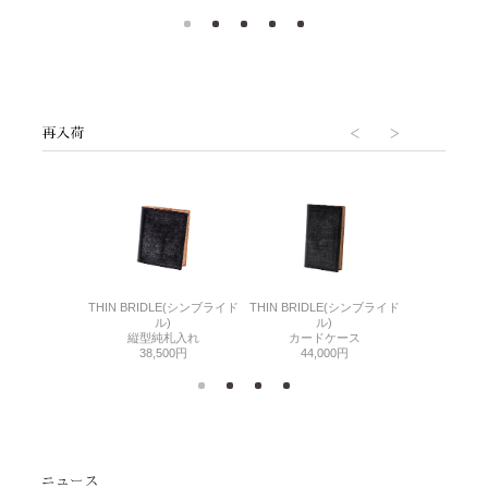
6(リザード6)
THIN BRIDLE(シンブライド
THIN BRIDLE(シンブライド
CORDOVA
刺入れ
ル)
ル)
通しマチ
500円
縦型純札入れ
カードケース
38,
38,500円
44,000円