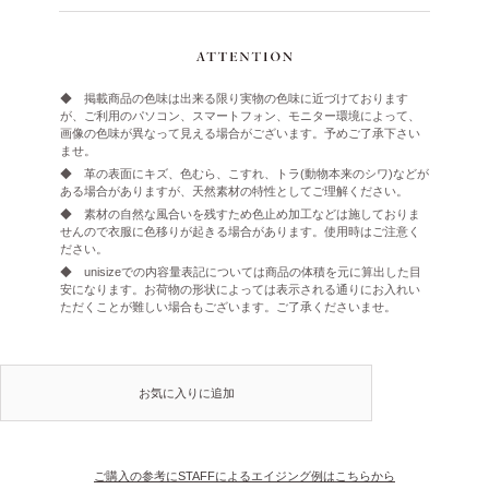
◆ 掲載商品の色味は出来る限り実物の色味に近づけております
が、ご利用のパソコン、スマートフォン、モニター環境によって、
画像の色味が異なって見える場合がございます。予めご了承下さい
ませ。
◆ 革の表面にキズ、色むら、こすれ、トラ(動物本来のシワ)などが
ある場合がありますが、天然素材の特性としてご理解ください。
◆ 素材の自然な風合いを残すため色止め加工などは施しておりま
せんので衣服に色移りが起きる場合があります。使用時はご注意く
ださい。
◆ unisizeでの内容量表記については商品の体積を元に算出した目
安になります。お荷物の形状によっては表示される通りにお入れい
ただくことが難しい場合もございます。ご了承くださいませ。
お気に入りに追加
ご購入の参考にSTAFFによるエイジング例はこちらから