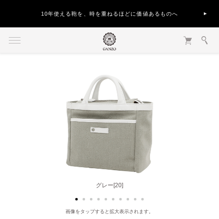
10年使える鞄を、時を重ねるほどに価値あるものへ
ブラック[10]
グレー[20]
画像をタップすると拡大表示されます。