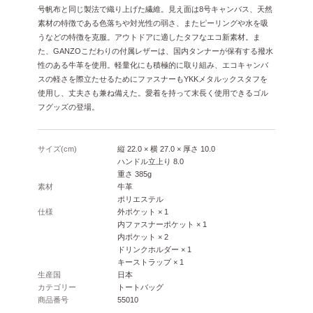
号帆布と同じ製法で織り上げた繊維。見え面は8号キャンバス、天然
素材の特徴である色落ちや対光性の弱さ、またピーリングや水を吸
うなどの特徴を克服。アウトドアに適したタフなエコ新素材。ま
た、GANZOこだわりの付属レザーは、国内タンナーが保有する撥水
性のある牛革を使用。軽量化にも積極的に取り組み、エコキャンバ
スの軽さを際立たせるためにファスナーもYKKメタルックスタフを
使用し、丈夫さも兼ね備えた。愛着を持って末長く使用できるゴル
フグッズの登場。
サイズ(cm)
縦 22.0 × 横 27.0 × 厚さ 10.0
ハンドル立上り 8.0
重さ 385g
素材
牛革
ポリエステル
仕様
外ポケット × 1
内ファスナーポケット × 1
内ポケット × 2
ドリンクホルダー × 1
キーストラップ × 1
生産国
日本
カテゴリー
トートバッグ
商品番号
55010