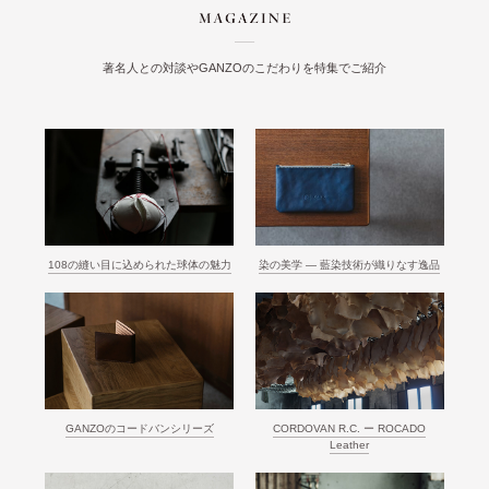
著名人との対談やGANZOのこだわりを特集でご紹介
108の縫い目に込められた球体の魅力
染の美学 ― 藍染技術が織りなす逸品
GANZOのコードバンシリーズ
CORDOVAN R.C. ー ROCADO
Leather