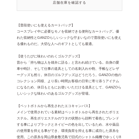
店舗在庫を確認する
【普段使いにも使えるカートバッグ】
コースプレイ中に必要なモノを収納できる便利なカートバッグ。優
れた収納性とGANZOらしいシックな佇まいなので普段使いにも使え
る優れものだ。大切な人へのギフトとしても最適。
【使うたびに味わいのわくゴルフグッズ】
昔から「持ち物は人を雄弁に語る」と言われ続けている。自身の愛
車や時計、そして仕事の道具としての名刺入れや鞄、手帳などレザ
ーグッズも然り。休日のゴルフグッズはどうだろう。GANZOの他の
コレクション同様、より長い時間お客様の日常に寄り添うアイテム
になるため、休日もともにお使いいただける道具として、GANZOら
しいシックな味わいのあるゴルフグッズが登場。
【ペットボトルから再生されたエコキャンバス】
メインで使用されている素材はペットボトルから再生されたポリエ
ステル。再生ポリエステルのワタの状態から顔料で着色しブレンド
する事によりブラックとネイビーの色を出しているため、水や薬品
の使用量を抑える事ができ、環境負荷を抑える事に成功した原糸を
使用。この原糸を岡山県倉敷児島で旧式のシャトル織機でゆっくり8