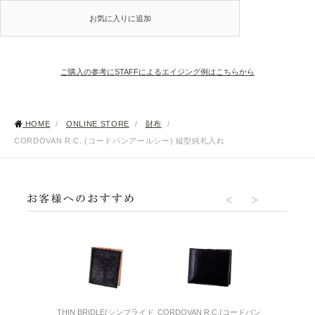
お気に入りに追加
ご購入の参考にSTAFFによるエイジング例はこちらから
HOME
/
ONLINE STORE
/
財布
/
CORDOVAN R.C. (コードバンアールシー) 縦型純札入れ
THIN BRIDLE(シンブライド
CORDOVAN R.C.(コードバン
LUCIDA(コード
SHELL CORD