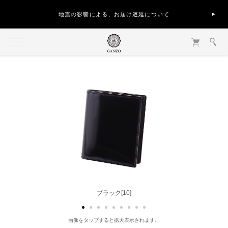
地震の影響による、お届け遅延について
ブラック[10]
ブラウン[50]
画像をタップすると拡大表示されます。