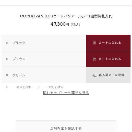
CORDOVAN R.C.
(コードバンアールシー) 縦型純札入れ
47,300
円（税込）
○
ブラック
○
ブラウン
✕
グリーン
×・・・売り切れ中 △・・・残りわずか
同じカテゴリーの商品を見る
店舗在庫を確認する