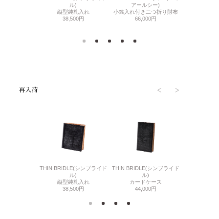
ル)
アールシー)
ルチダ)
ルコード
縦型純札入れ
小銭入れ付き二つ折り財布
札入れ
純札
38,500円
66,000円
000円
132,
6(リザード6)
THIN BRIDLE(シンブライド
THIN BRIDLE(シンブライド
CORDOVA
刺入れ
ル)
ル)
通しマチ
500円
縦型純札入れ
カードケース
38,
38,500円
44,000円