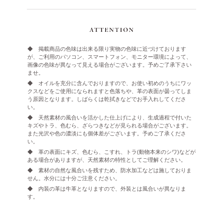
◆ 掲載商品の色味は出来る限り実物の色味に近づけております
が、ご利用のパソコン、スマートフォン、モニター環境によって、
画像の色味が異なって見える場合がございます。予めご了承下さい
ませ。
◆ オイルを充分に含んでおりますので、お使い初めのうちにワッ
クスなどをご使用になられますと色落ちや、革の表面が曇ってしま
う原因となります。しばらくは乾拭きなどでお手入れしてくださ
い。
◆ 天然素材の風合いを活かした仕上げにより、生成過程で付いた
キズやトラ、色むら、ざらつきなどが見られる場合がございます。
また光沢や色の濃淡にも個体差がございます。予めご了承くださ
い。
◆ 革の表面にキズ、色むら、こすれ、トラ(動物本来のシワ)などが
ある場合がありますが、天然素材の特性としてご理解ください。
◆ 素材の自然な風合いを残すため、防水加工などは施しておりま
せん。水分には十分ご注意ください。
◆ 内装の革は牛革となりますので、外装とは風合いが異なりま
す。