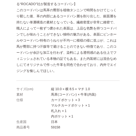
る“ROCADO”社が製造するコードバン】
このコードバンは馬革の臀部を植物タンニンで時間をかけてじっく
り鞣した後、革の内部にあるコードバン層を削り出した、銀面層を
持たない単層構造の素材となっている。繊維密度が非常に緻密で、
職人によって一枚ずつ磨かれた表面は、上品な色艶を持つコードバ
ンでしか味わうことができない独特の魅力がある。表面にピンホー
ルやコードバン特有のうねりが不均一に模様の様に並ぶが、これは
馬が臀部に持つ汗腺等で避けることのできない特徴であり、このコ
ードバンが余計な加工を行わず、染料による透明感のある仕上でフ
ィニッシュされている本物の証でもある。また内装材には混合なめ
しにてオリジナルで作った牛革を同色で合わせており、内外でエイ
ジングを愉しんでほしい。
サイズ(cm)
縦 10.0 × 横 8.5 × マチ 1.0
素材
馬革(コードバン) × 牛革(内装)
仕様
カードポケット × 3
マルチカードポケット × 1
札入れ × 1
内ポケット × 1
生産国
日本
商品番号
59158