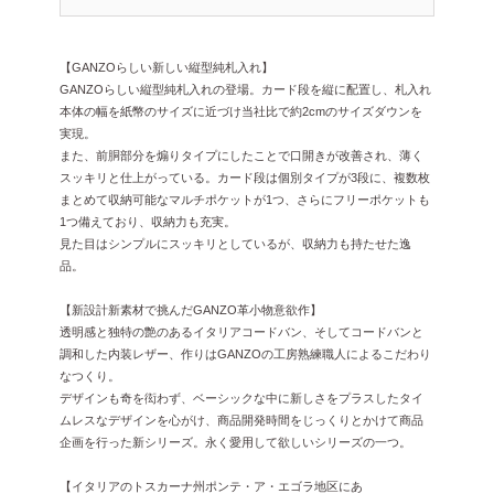
【GANZOらしい新しい縦型純札入れ】
GANZOらしい縦型純札入れの登場。カード段を縦に配置し、札入れ
本体の幅を紙幣のサイズに近づけ当社比で約2cmのサイズダウンを
実現。
また、前胴部分を煽りタイプにしたことで口開きが改善され、薄く
スッキリと仕上がっている。カード段は個別タイプが3段に、複数枚
まとめて収納可能なマルチポケットが1つ、さらにフリーポケットも
1つ備えており、収納力も充実。
見た目はシンプルにスッキリとしているが、収納力も持たせた逸
品。
【新設計新素材で挑んだGANZO革小物意欲作】
透明感と独特の艶のあるイタリアコードバン、そしてコードバンと
調和した内装レザー、作りはGANZOの工房熟練職人によるこだわり
なつくり。
デザインも奇を衒わず、ベーシックな中に新しさをプラスしたタイ
ムレスなデザインを心がけ、商品開発時間をじっくりとかけて商品
企画を行った新シリーズ。永く愛用して欲しいシリーズの一つ。
【イタリアのトスカーナ州ポンテ・ア・エゴラ地区にあ