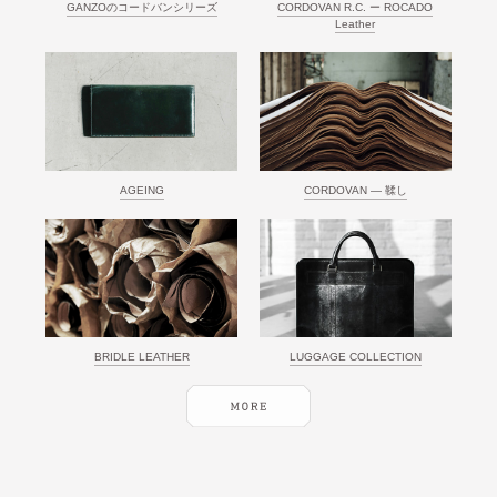
GANZOのコードバンシリーズ
CORDOVAN R.C. ー ROCADO
Leather
AGEING
CORDOVAN ― 鞣し
BRIDLE LEATHER
LUGGAGE COLLECTION