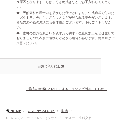
う原因となります。しばらくは乾拭きなどでお手入れしてくださ
い。
◆ 天然素材の風合いを活かした仕上げにより、生成過程で付いた
キズやトラ、色むら、ざらつきなどが見られる場合がございます。
また光沢や色の濃淡にも個体差がございます。予めご了承くださ
い。
◆ 素材の自然な風合いを残すため防水・色止め加工などは施して
おりませんので衣服に色移りが起きる場合があります。使用時はご
注意ください。
お気に入りに追加
ご購入の参考にSTAFFによるエイジング例はこちらから
HOME
/
ONLINE STORE
/
財布
/
GH5-C (ジーエイチ5シー)ラウンドファスナー小銭入れ