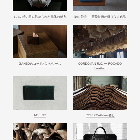
108の縫い目に込められた球体の魅力
染の美学 ― 藍染技術が織りなす逸品
GANZOのコードバンシリーズ
CORDOVAN R.C. ー ROCADO
Leather
AGEING
CORDOVAN ― 鞣し