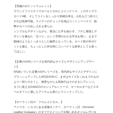
【究極のポケットウォレット】
ラウンドファスナーでホールドされたコインケース。このサイズで
カード4枚、そしてコインをしっかり収納出来る。お札も三つ折りに
すれば収納可能。ライナーのチェック生地はコットンベースで、紙
幣やカードの出し入れも滑らか。
シンプルなデザインながら、製法にも手を抜かず、フチに補強とデ
ザインを兼ねた「玉べり」という手間のかかる手法を用い、まるで
額縁のようなくっきりとした輪郭となっている。カード段や外ポケ
ットも備え、ちょっとした外出時にコンパクトな財布としても使っ
てほしい。
【定番のGH5シリーズを現代的なサイズとデザインにアップデー
ト】
5代続いていた定番のGHシリーズを、現代的なサイズとデザインに
ブラッシュアップした6代目GH5-C。まずはサイズをこれまでのもの
より一回り小さくし、無骨ながらも収納力はそのままにアレンジ。
タフに使えるGANZOのカジュアルシリーズ。キーホルダーなどスモ
ールギフトに適したアイテムも新たにラインナップした。
【ホーウィン社の「クロムエクセル」】
アメリカ・シカゴにある老舗タンナー、ホーウィン社（Horween
Leather Company）のタフでエイジングを愉しめるオイルレザーを