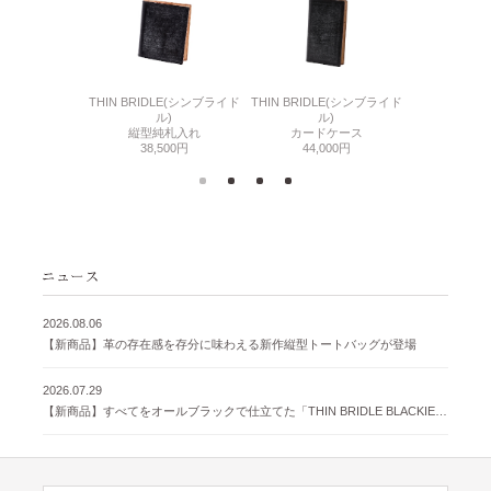
6(リザード6)
THIN BRIDLE(シンブライド
THIN BRIDLE(シンブライド
CORDOVA
刺入れ
ル)
ル)
通しマチ
500円
縦型純札入れ
カードケース
38,
38,500円
44,000円
2026.08.06
【新商品】革の存在感を存分に味わえる新作縦型トートバッグが登場
2026.07.29
【新商品】すべてをオールブラックで仕立てた「THIN BRIDLE BLACKIE 」が登場