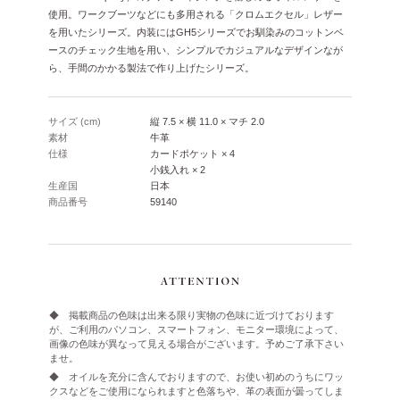
使用。ワークブーツなどにも多用される「クロムエクセル」レザー
を用いたシリーズ。内装にはGH5シリーズでお馴染みのコットンベ
ースのチェック生地を用い、シンプルでカジュアルなデザインなが
ら、手間のかかる製法で作り上げたシリーズ。
サイズ (cm)
縦 7.5 × 横 11.0 × マチ 2.0
素材
牛革
仕様
カードポケット × 4
小銭入れ × 2
生産国
日本
商品番号
59140
◆ 掲載商品の色味は出来る限り実物の色味に近づけております
が、ご利用のパソコン、スマートフォン、モニター環境によって、
画像の色味が異なって見える場合がございます。予めご了承下さい
ませ。
◆ オイルを充分に含んでおりますので、お使い初めのうちにワッ
クスなどをご使用になられますと色落ちや、革の表面が曇ってしま