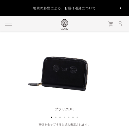
地震の影響による、お届け遅延について
ブラック[10]
チョコ[56]
画像をタップすると拡大表示されます。