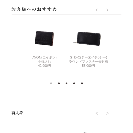
AVON(エイボン)
GH5-C(ジーエイチ5シー)
ーユーディー2)
GUD2(ジー
小銭入れ
ラウンドファスナー長財布
Pパース
カード入れ
42,900円
55,000円
600円
26,