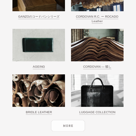
GANZOのコードバンシリーズ
CORDOVAN R.C. ー ROCADO
Leather
AGEING
CORDOVAN ― 鞣し
BRIDLE LEATHER
LUGGAGE COLLECTION