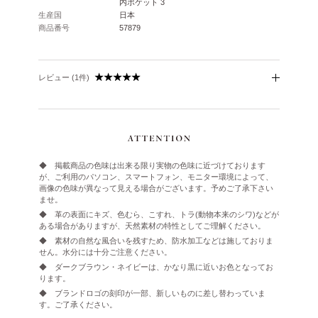
内ポケット 3
生産国
日本
商品番号
57879
レビュー (1件)
◆ 掲載商品の色味は出来る限り実物の色味に近づけております
が、ご利用のパソコン、スマートフォン、モニター環境によって、
画像の色味が異なって見える場合がございます。予めご了承下さい
ませ。
◆ 革の表面にキズ、色むら、こすれ、トラ(動物本来のシワ)などが
ある場合がありますが、天然素材の特性としてご理解ください。
◆ 素材の自然な風合いを残すため、防水加工などは施しておりま
せん。水分には十分ご注意ください。
◆ ダークブラウン・ネイビーは、かなり黒に近いお色となってお
ります。
◆ ブランドロゴの刻印が一部、新しいものに差し替わっていま
す。ご了承ください。