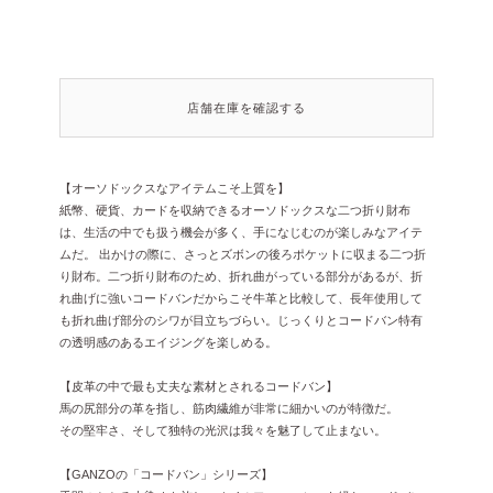
店舗在庫を確認する
【オーソドックスなアイテムこそ上質を】
紙幣、硬貨、カードを収納できるオーソドックスな二つ折り財布
は、生活の中でも扱う機会が多く、手になじむのが楽しみなアイテ
ムだ。 出かけの際に、さっとズボンの後ろポケットに収まる二つ折
り財布。二つ折り財布のため、折れ曲がっている部分があるが、折
れ曲げに強いコードバンだからこそ牛革と比較して、長年使用して
も折れ曲げ部分のシワが目立ちづらい。じっくりとコードバン特有
の透明感のあるエイジングを楽しめる。
【皮革の中で最も丈夫な素材とされるコードバン】
馬の尻部分の革を指し、筋肉繊維が非常に細かいのが特徴だ。
その堅牢さ、そして独特の光沢は我々を魅了して止まない。
【GANZOの「コードバン」シリーズ】