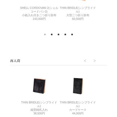
6(リザード6)
SHELL CORDOVAN 2(シェル
THIN BRIDLE(シンブライド
CORDOVA
き二つ折り財布
コードバン2)
ル)
純札
000円
小銭入れ付き二つ折り財布
大型二つ折り財布
60,
143,000円
60,500円
6(リザード6)
THIN BRIDLE(シンブライド
THIN BRIDLE(シンブライド
CORDOVA
刺入れ
ル)
ル)
通しマチ
500円
縦型純札入れ
カードケース
38,
38,500円
44,000円