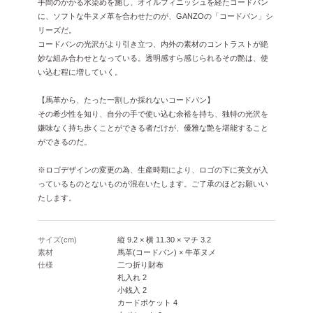
手間のかかる水染めを施し、オイルフィニッシュを経たコードバン
に、ソフトな牛ヌメ革を合わせたのが、GANZOの「コードバン」シ
リーズだ。
コードバンの光沢がより引き立つ、内外の素材のコントラストが絶
妙な組み合わせとなっている。透明感すら感じられるその艶は、使
い込む程に増していく。
【馬革から、たった一割しか採れないコードバン】
その希少性を知り、自分の手で使い込む余裕を持ち、独特の光沢を
嫌味なく持ち歩くことができる者だけが、優雅な艶を堪能すること
ができるのだ。
※ロゴデザインの変更の為、生産時期により、ロゴの下に英文が入
っているものとないものが混在いたします。ご了承のほどお願いい
たします。
サイズ(cm)
縦 9.2 × 横 11.30 × マチ 3.2
素材
馬革(コードバン) × 牛革ヌメ
仕様
二つ折り財布
札入れ 2
小銭入 2
カードポケット 4