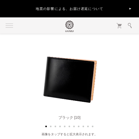
地震の影響による、お届け遅延について
ブラック [10]
ヘーゼル [50]
画像をタップすると拡大表示されます。