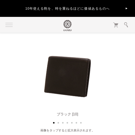
10年使える鞄を、時を重ねるほどに価値あるものへ
ブラック [10]
ベージュ [40]
画像をタップすると拡大表示されます。