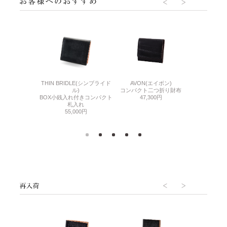
AVON(エイボン)
THIN BRIDLE(シンブライド
BABY CAL
ATURAL(ミネルバ
コンパクト二つ折り財布
ル)
小銭入れ付き
ュラル)
47,300円
BOX小銭入れ付きコンパクト
55,
き二つ折り財布
札入れ
300円
55,000円