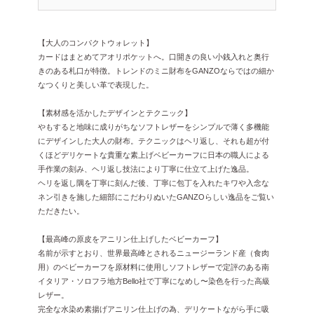
【大人のコンパクトウォレット】
カードはまとめてアオリポケットへ。口開きの良い小銭入れと奥行
きのある札口が特徴。トレンドのミニ財布をGANZOならではの細か
なつくりと美しい革で表現した。
【素材感を活かしたデザインとテクニック】
やもすると地味に成りがちなソフトレザーをシンプルで薄く多機能
にデザインした大人の財布。テクニックはヘリ返し、それも超が付
くほどデリケートな貴重な素上げベビーカーフに日本の職人による
手作業の刻み、ヘリ返し技法により丁寧に仕立て上げた逸品。
ヘリを返し隅を丁寧に刻んだ後、丁寧に包丁を入れたキワや入念な
ネン引きを施した細部にこだわりぬいたGANZOらしい逸品をご覧い
ただきたい。
【最高峰の原皮をアニリン仕上げしたベビーカーフ】
名前が示すとおり、世界最高峰とされるニュージーランド産（食肉
用）のベビーカーフを原材料に使用しソフトレザーで定評のある南
イタリア・ソロフラ地方Bello社で丁寧になめし〜染色を行った高級
レザー。
完全な水染め素揚げアニリン仕上げの為、デリケートながら手に吸