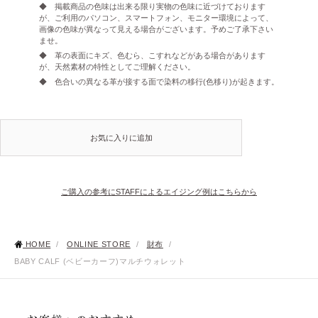
◆ 掲載商品の色味は出来る限り実物の色味に近づけております
が、ご利用のパソコン、スマートフォン、モニター環境によって、
画像の色味が異なって見える場合がございます。予めご了承下さい
ませ。
◆ 革の表面にキズ、色むら、こすれなどがある場合があります
が、天然素材の特性としてご理解ください。
◆ 色合いの異なる革が接する面で染料の移行(色移り)が起きます。
お気に入りに追加
ご購入の参考にSTAFFによるエイジング例はこちらから
HOME
/
ONLINE STORE
/
財布
/
BABY CALF (ベビーカーフ)マルチウォレット