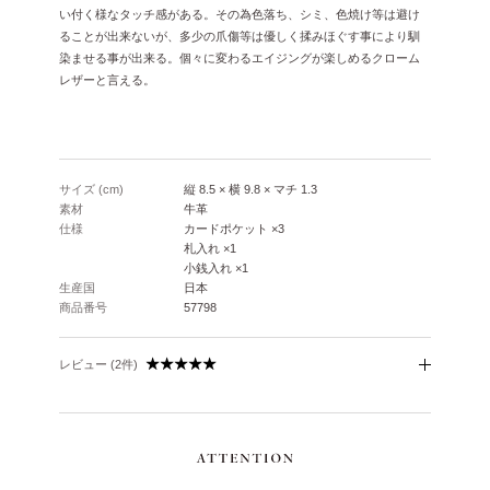
い付く様なタッチ感がある。その為色落ち、シミ、色焼け等は避け
ることが出来ないが、多少の爪傷等は優しく揉みほぐす事により馴
染ませる事が出来る。個々に変わるエイジングが楽しめるクローム
レザーと言える。
サイズ (cm)
縦 8.5 × 横 9.8 × マチ 1.3
素材
牛革
仕様
カードポケット ×3
札入れ ×1
小銭入れ ×1
生産国
日本
商品番号
57798
レビュー (2件)