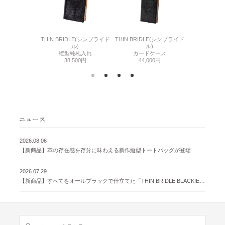
6(リザード6)
THIN BRIDLE(シンブライド
THIN BRIDLE(シンブライド
CORDOVA
刺入れ
ル)
ル)
通しマチ
500円
縦型純札入れ
カードケース
38,
38,500円
44,000円
2026.08.06
【新商品】革の存在感を存分に味わえる新作縦型トートバッグが登場
2026.07.29
【新商品】すべてをオールブラックで仕立てた「THIN BRIDLE BLACKIE 」が登場