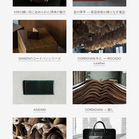
108の縫い目に込められた球体の魅力
染の美学 ― 藍染技術が織りなす逸品
GANZOのコードバンシリーズ
CORDOVAN R.C. ー ROCADO
Leather
AGEING
CORDOVAN ― 鞣し