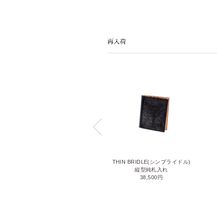
LIZARD6(リザード6)
THIN BRIDLE(シンブライドル)
名刺入れ
縦型純札入れ
71,500円
38,500円