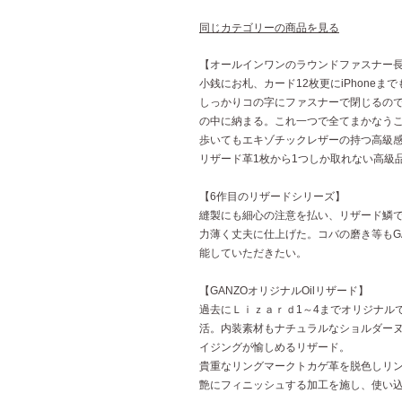
同じカテゴリーの商品を見る
【オールインワンのラウンドファスナー
小銭にお札、カード12枚更にiPhoneま
しっかりコの字にファスナーで閉じるので
の中に納まる。これ一つで全てまかなう
歩いてもエキゾチックレザーの持つ高級
リザード革1枚から1つしか取れない高級
【6作目のリザードシリーズ】
縫製にも細心の注意を払い、リザード鱗
力薄く丈夫に仕上げた。コバの磨き等もG
能していただきたい。
【GANZOオリジナルOilリザード】
過去にＬｉｚａｒｄ1～4までオリジナルで
活。内装素材もナチュラルなショルダー
イジングが愉しめるリザード。
貴重なリングマークトカゲ革を脱色しリ
艶にフィニッシュする加工を施し、使い