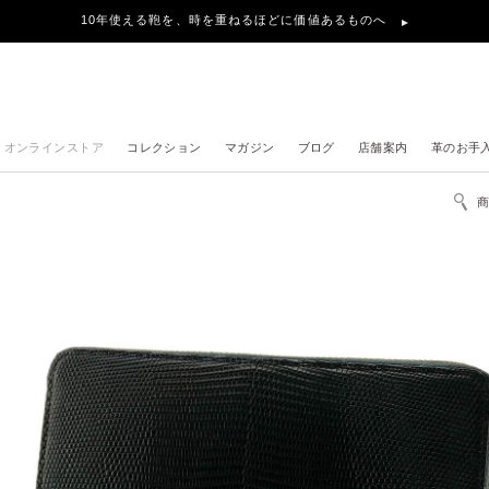
10年使える鞄を、時を重ねるほどに価値あるものへ
オンラインストア
コレクション
マガジン
ブログ
店舗案内
革のお手