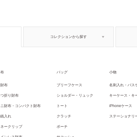
コレクションから探す
財布
バッグ
小物
長財布
ブリーフケース
名刺入れ・パス
二つ折り財布
ショルダー・リュック
キーケース・キ
ミニ財布・コンパクト財布
トート
iPhoneケース
小銭入れ
クラッチ
ステーショナリ
マネークリップ
ポーチ
コインレス財布
サコッシュ