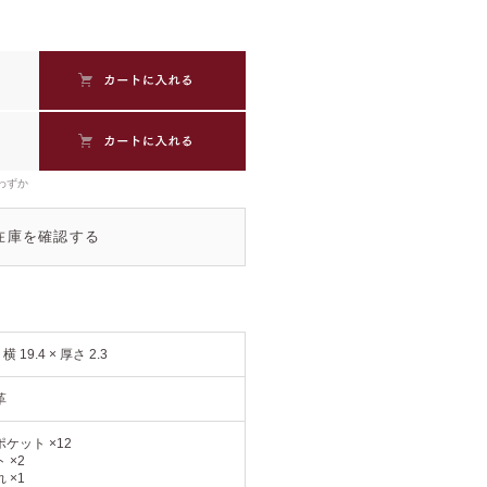
わずか
在庫を確認する
× 横 19.4 × 厚さ 2.3
革
ケット ×12
 ×2
 ×1