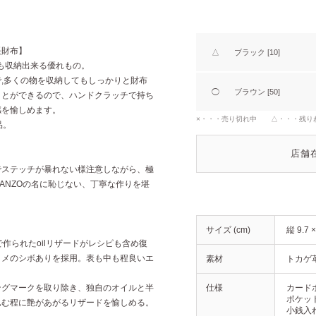
長財布】
△
ブラック [10]
でも収納出来る優れもの。
,多くの物を収納してもしっかりと財布
◯
ブラウン [50]
ことができるので、ハンドクラッチで持ち
感を愉しめます。
×・・・売り切れ中 △・・・残り
品。
店舗
でステッチが暴れない様注意しながら、極
ANZOの名に恥じない、丁寧な作りを堪
サイズ (cm)
縦 9.7 
作られたoilリザードがレシピも含め復
ヌメのシボありを採用。表も中も程良いエ
素材
トカゲ
ングマークを取り除き、独自のオイルと半
仕様
カードポ
ポケット
込む程に艶があがるリザードを愉しめる。
小銭入れ