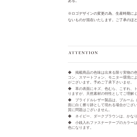
ある。
※ロゴデザインの変更の為、生産時期に
ないものが混在いたします。ご了承のほ
◆ 掲載商品の色味は出来る限り実物の
コン、スマートフォン、モニター環境に
がございます。予めご了承下さいませ。
◆ 革の表面にキズ、色むら、こすれ、ト
りますが、天然素材の特性としてご理解
◆ ブライドルレザー製品は、ブルーム
面に白く擦り跡として現れる場合がござ
質に問題はございません。
◆ ネイビー、ダークブラウンは、かな
◆ 小銭入れファスナーテープのカラー
色になります。