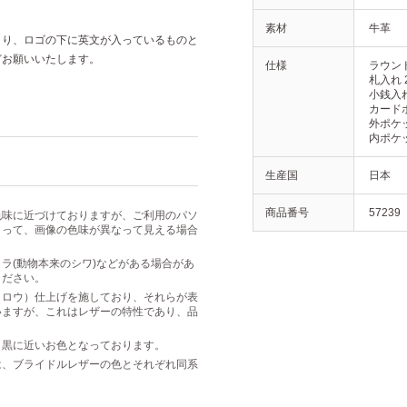
素材
牛革
より、ロゴの下に英文が入っているものと
どお願いいたします。
仕様
ラウン
札入れ 
小銭入れ
カードポ
外ポケッ
内ポケッ
生産国
日本
商品番号
57239
色味に近づけておりますが、ご利用のパソ
よって、画像の色味が異なって見える場合
ラ(動物本来のシワ)などがある場合があ
ください。
（ロウ）仕上げを施しており、それらが表
いますが、これはレザーの特性であり、品
り黒に近いお色となっております。
は、ブライドルレザーの色とそれぞれ同系