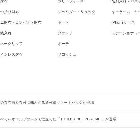
長財布
ブリーフケース
名刺入れ・パス
二つ折り財布
ショルダー・リュック
キーケース・キ
ミニ財布・コンパクト財布
トート
iPhoneケース
小銭入れ
クラッチ
ステーショナリ
マネークリップ
ポーチ
コインレス財布
サコッシュ
革の存在感を存分に味わえる新作縦型トートバッグが登場
てをオールブラックで仕立てた「THIN BRIDLE BLACKIE 」が登場