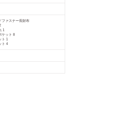
ドファスナー長財布
2
 1
ケット 8
ト 1
ト 4