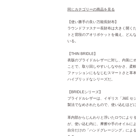
同じカテゴリーの商品を見る
【使い勝手の良い万能長財布】
ラウンドファスナー長財布は大きく開く
トと背段のアオリポケットを備え、どん
いる。
【THIN BRIDLE】
表版のブライドルレザーに対し、内装に
ことで、取り回しやすいしなやかさ、柔軟
ファッションにもなじむスマートさと革
ハイブリッドなシリーズだ。
【BRIDLEシリーズ】
ブライドルレザーは、イギリス「J&E 
製法でなめされたもので、使い込むほど
革内部からじんわりと浮いたロウにより 
が、使い込む内に、摩擦や手のオイルに
自分だけの「ハンドグレージング」によ