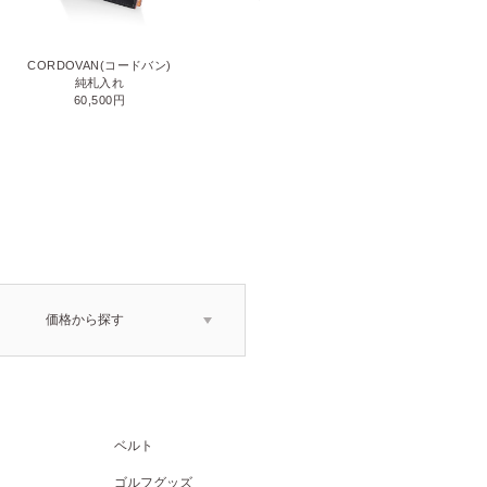
CORDOVAN(コードバン)
CORDOVAN(コードバン)
小銭入れ付き二つ折り財布
純札入れ
71,500円
60,500円
価格から探す
ベルト
ゴルフグッズ