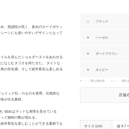
△
ブラック
ため、視認性が高く、多めのカードポケッ
なシーンにも使いやすいデザインとなって
✕
ヘーゼル
✕
ダークブラウン
オイルを含んだショルダーヌメをあわせる
になじむタフさを持たせた。 タイトな
本来の存在感、そして経年変化も楽しめる
✕
ネイビー
×・・・売り切れ中 △・・・残り
セジュイック社」のものを使用。伝統的な
店舗
に味が出る素材。
使い始めはマットな表情を見せている
よって独特の艶が現れる。
る経年変化を楽しむことができる素材でも
サイズ (cm)
縦 9.7 