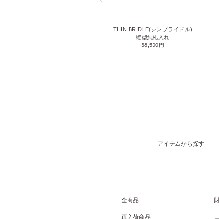
LIZARD6(リザード6)
THIN BRIDLE(シンブライドル)
名刺入れ
縦型純札入れ
71,500円
38,500円
アイテムから探す
全商品
再入荷商品