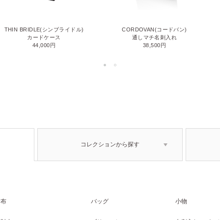
THIN BRIDLE(シンブライドル)
CORDOVAN(コードバン)
カードケース
通しマチ名刺入れ
44,000円
38,500円
コレクションから探す
財布
バッグ
小物