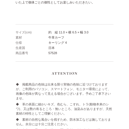
いた上で個体ごとの個性としてお楽しみいただきたい。
サイズ(cm)
約 縦 11.0 × 横 6.5 × 幅 3.0
素材
牛革カーフ
仕様
キーリング 4
生産国
日本
商品番号
57528
◆ 掲載商品の色味は出来る限り実物の色味に近づけております
が、ご利用のパソコン、スマートフォン、モニター環境によって、
画像の色味が異なって見える場合がございます。予めご了承下さい
ませ。
◆ 革の表面に細かいキズ、色むら、こすれ、トラ(動物本来のシ
ワ)、又は艶の有るところ・無いところ、油染みがありますが、天然
素材の特性としてご理解ください。
◆ 素材の自然な風合いを残すため、防水加工などは施しておりま
せん。水分には十分ご注意ください。