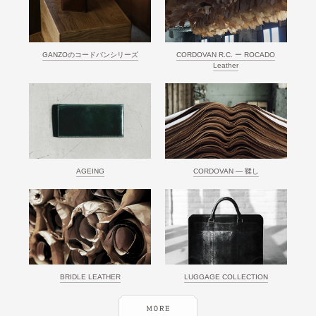
GANZOのコードバンシリーズ
CORDOVAN R.C. ー ROCADO
Leather
AGEING
CORDOVAN ― 鞣し
BRIDLE LEATHER
LUGGAGE COLLECTION