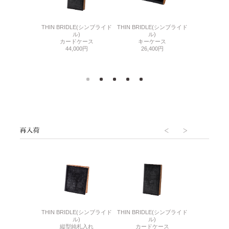
THIN BRIDLE(シンブライド
THIN BRIDLE(シンブライド
Incas 25
ーユーディー)
ル)
ル)
ミドルシ
ェザー) LL
カードケース
キーケース
20,
500円
44,000円
26,400円
6(リザード6)
THIN BRIDLE(シンブライド
THIN BRIDLE(シンブライド
CORDOVA
刺入れ
ル)
ル)
通しマチ
500円
縦型純札入れ
カードケース
38,