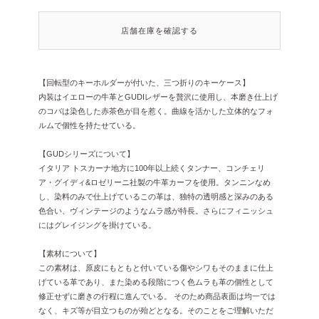
店舗在庫を確認する
【回転型のキーホルダーが付いた、三つ折りのキーケース】
内装はイエローの牛革とGUDIレザーを贅沢に使用し、本磨き仕上げ
のコバは染色した赤茶色が目を惹く。曲線を活かした立体的なフォ
ルムで個性を持たせている。
【GUDシリーズについて】
イタリア トスカーナ地方に100年以上続くタンナー、コンチェリ
ア・グイディ&ロゼリーニ社製の牛革カーフを使用。タンニンなめ
し、染料のみで仕上げているこの革は、独特の透明感と深みのある
色合い、ヴィンテージのようなムラ感が特長。さらにフィニッシュ
にはグレイジングを掛けている。
【素材について】
この素材は、原皮にもともと付いている傷やシワもそのままに仕上
げている革であり、また染める段階につく色ムラも革の個性として
修正せずに磨きの行程に進んでいる。
そのため商品表面は均一では
なく、キズ等が目立つものが殆どとなる。そのことをご理解いただ