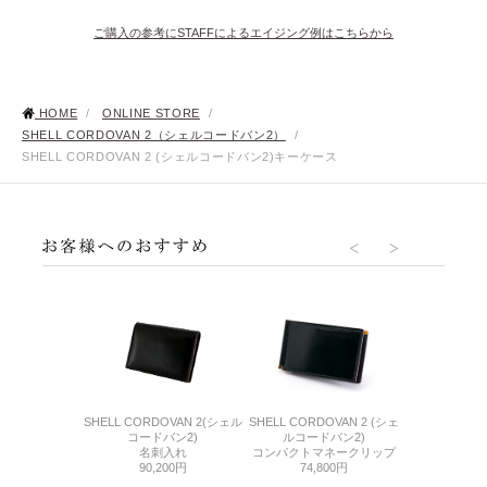
ご購入の参考にSTAFFによるエイジング例はこちらから
HOME
/
ONLINE STORE
/
SHELL CORDOVAN 2（シェルコードバン2）
/
SHELL CORDOVAN 2 (シェルコードバン2)キーケース
R.C.(コードバン
SHELL CORDOVAN 2(シェル
SHELL CORDOVAN 2 (シェ
SHELL CORD
ルシー)
コードバン2)
ルコードバン2)
コード
スナーキーケー
名刺入れ
コンパクトマネークリップ
BOX
ス
90,200円
74,800円
60,
300円