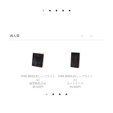
6(リザード6)
THIN BRIDLE(シンブライド
THIN BRIDLE(シンブライド
CORDOVA
刺入れ
ル)
ル)
通しマチ
500円
縦型純札入れ
カードケース
38,
38,500円
44,000円