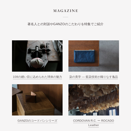
著名人との対談やGANZOのこだわりを特集でご紹介
108の縫い目に込められた球体の魅力
染の美学 ― 藍染技術が織りなす逸品
GANZOのコードバンシリーズ
CORDOVAN R.C. ー ROCADO
Leather