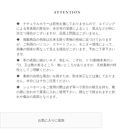
◆ ナチュラルカラーは彩色を施しておりませんので、エイジング
による革表面の変化や、水分等の浸透によるシミ、黒点などが特に
目立つ場合がございますが、品質上問題はございません。
◆ 掲載商品の色味は出来る限り実物の色味に近づけております
が、ご利用のパソコン、スマートフォン、モニター環境によって、
画像の色味が異なって見える場合がございます。予めご了承下さい
ませ。
◆ 革の表面に細かいキズ、色むら、こすれ、トラ(動物本来のシ
ワ)、又は艶の有るところ・無いところがありますが、天然素材の特
性としてご理解ください。
◆ 素材の自然な風合いを残すため、防水加工などは施しておりま
せん。水分には十分ご注意ください。
◆ シューホーンをご使用の際は必ず革べラ部分の根元を持ち、靴
の踵に合わせて垂直に入れご使用下さい。踵などで踏まれますと折
れや傷みの原因となります。
お気に入りに追加