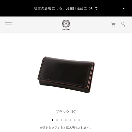
地震の影響による、お届け遅延について
ナチュラル [40]
ブラック [10]
画像をタップすると拡大表示されます。