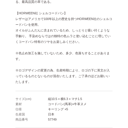
る、最高品質の革である。
【HORWEEN社 シェルコードバン】
レザーはアメリカで100年以上の歴史を持つHORWEEN社のシェルコ
ードバンを使用。
オイルがふんだんに含まれているため、しっとりと吸い付くような
手触り。 手染めならではの独特の色ムラと使い込むごとに増してい
くコードバン特有のツヤをお楽しみください。
※色止め加工を施していないため、多少、色落ちすることがありま
す。
※ロゴデザインの変更の為、生産時期により、ロゴの下に英文が入
っているものとないものが混在いたします。ご了承のほどお願いい
たします。
サイズ(cm)
縦10.5 × 横6.3 × マチ1.5
素材
コードバン(馬革)×牛革ヌメ
仕様
キーリング ×5
生産国
日本
商品番号
57749