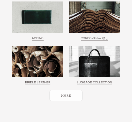
AGEING
CORDOVAN ― 鞣し
BRIDLE LEATHER
LUGGAGE COLLECTION