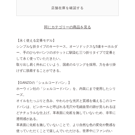
店舗在庫を確認する
同じカテゴリーの商品を見る
【永く使える定番モデル】
シンプルな折タイプのキーケース。オーソドックスな5連キーホルダ
ー、手のひらやパンツのポケットに馴染む三つ折りタイプで定番と
して永く使っていただきたい。
取り出し易く外れにくいよう、国産のＧリングを採用。力を余り掛
けずに脱着することができる。
【GANZOの「シェルコードバン」】
ホーウィン社の「シェルコードバン」を、内装にまで使用したシリ
ーズ。
オイルをたっぷりと含み、やわらかな光沢と質感を備えるこのコー
ドバンは、ピンホールと呼ばれる毛穴や毛細血管の跡が見られるほ
どナチュラルな仕上げ。革表面に化粧を施していないため、非常に
透明感がある。
革表面に化粧を施していないことで、より自然な色の変化や艶感を
使っていただくことで楽しんでいただける。世界中にファンのい